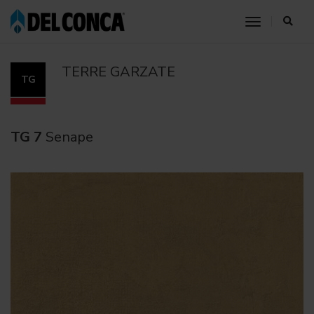
HOME
PRODOTTI
PRODOTTI FAETANO
FAETANO
toggle nav
TERRE GARZATE
SENAPE
TERRE GARZATE
TG
TG 7
Senape