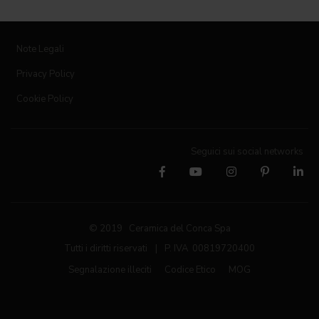
Note Legali
Privacy Policy
Cookie Policy
Seguici sui social networks
© 2019 Ceramica del Conca Spa
Tutti i diritti riservati
|
P. IVA 00819720400
Segnalazione illeciti
Codice Etico
MOG