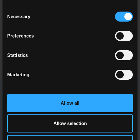
RICHIEDI INFORMAZIONI
Consent
Necessary
Selection
Desideri maggiori informazioni sui nostri pavimenti e rivestimenti?
Cerchi un rivenditore o una soluzione specifica per il tuo
Preferences
progetto?
Statistics
CONTATTACI
Marketing
NEWSLETTER DEL CONCA
Allow all
Ricevi tutte le ultime novità sulle nostre collezioni, eventi,
collaborazioni e innovazioni di prodotto.
Allow selection
ISCRIVITI