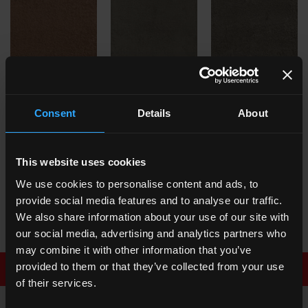
TG
Terra Brick
TG 8
Pepe Nero
TG
Pepe Nero Brick
Consent
Details
About
This website uses cookies
We use cookies to personalise content and ads, to
provide social media features and to analyse our traffic.
TG 9
Caffè
We also share information about your use of our site with
our social media, advertising and analytics partners who
may combine it with other information that you’ve
provided to them or that they’ve collected from your use
Scarica la brochure
Richiedi informazioni
of their services.