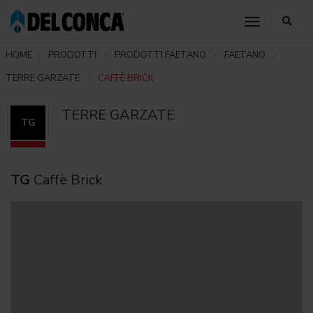
toggle nav
HOME
PRODOTTI
PRODOTTI FAETANO
FAETANO
TERRE GARZATE
CAFFÈ BRICK
TERRE GARZATE
TG
TG
Caffè Brick