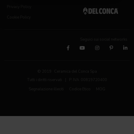
Privacy Policy
Cookie Policy
Seguici sui social networks
© 2019 Ceramica del Conca Spa
Tutti i diritti riservati
|
P. IVA 00819720400
Segnalazione illeciti
Codice Etico
MOG