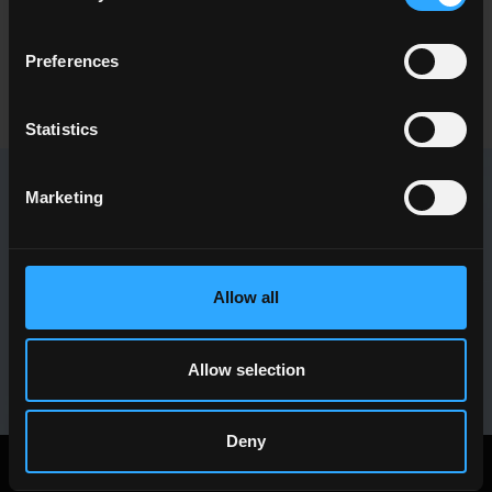
progetto?
Preferences
CONTATTACI
Statistics
Marketing
NEWSLETTER DEL CONCA
Ricevi tutte le ultime novità sulle nostre collezioni, eventi,
collaborazioni e innovazioni di prodotto.
Allow all
ISCRIVITI
Allow selection
Deny
Note Legali