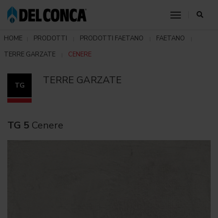
toggle nav
HOME
PRODOTTI
PRODOTTI FAETANO
FAETANO
TERRE GARZATE
CENERE
TERRE GARZATE
TG
TG 5
Cenere