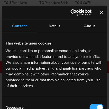
TG 8
Pepe Nero
TG
Pepe Nero Brick
TG 9
Caffè
Consent
Details
About
This website uses cookies
TG
Caffè Brick
We use cookies to personalise content and ads, to
provide social media features and to analyse our traffic.
We also share information about your use of our site with
Scarica la brochure
Richiedi informazioni
our social media, advertising and analytics partners who
may combine it with other information that you’ve
provided to them or that they’ve collected from your use
of their services.
RICHIEDI INFORMAZIONI
Desideri maggiori informazioni sui nostri pavimenti e rivestimenti?
Consent
Cerchi un rivenditore o una soluzione specifica per il tuo
Necessary
Selection