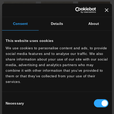
Consent
Details
About
HTL 10
White
HTL 11
Beige
HTL 9
Taupe
This website uses cookies
We use cookies to personalise content and ads, to provide
social media features and to analyse our traffic. We also
share information about your use of our site with our social
media, advertising and analytics partners who may
combine it with other information that you’ve provided to
them or that they’ve collected from your use of their
services.
HTL 16
Coral
HTL 7
Sun
HTL 20
Absolute
White
Consent
Necessary
Selection