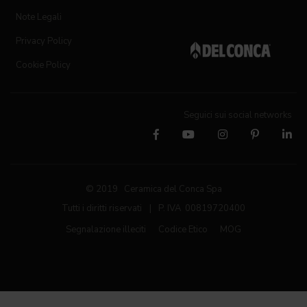
Note Legali
Privacy Policy
Cookie Policy
Seguici sui social networks
© 2019 Ceramica del Conca Spa
Tutti i diritti riservati
|
P. IVA 00819720400
Segnalazione illeciti
Codice Etico
MOG