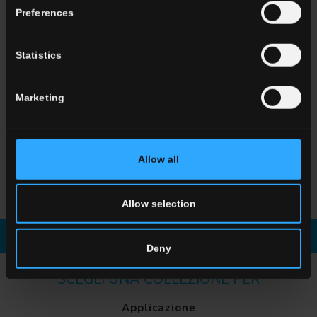
Preferences
HTL 15
Silver
HTL 5
Grey
Statistics
HTL 2
Nightfall
Marketing
Allow all
HTL
Seventy-nine
HTL
Botanical
Allow selection
Scarica la brochure
Richiedi informazioni
Deny
SCEGLI UNA COLLEZIONE PER
Applicazione