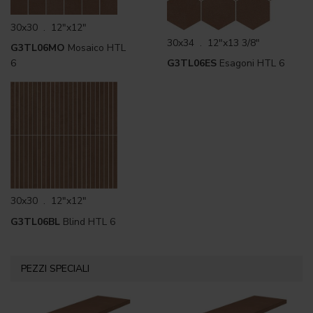
30x30 . 12"x12"
30x34 . 12"x13 3/8"
G3TL06MO
Mosaico HTL
6
G3TL06ES
Esagoni HTL 6
30x30 . 12"x12"
G3TL06BL
Blind HTL 6
PEZZI SPECIALI