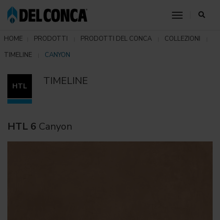
toggle nav
HOME
PRODOTTI
PRODOTTI DEL CONCA
COLLEZIONI
TIMELINE
CANYON
TIMELINE
HTL
HTL 6
Canyon