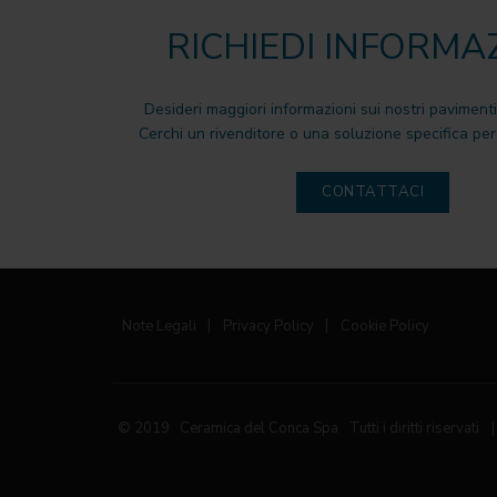
RICHIEDI INFORMA
Desideri maggiori informazioni sui nostri pavimenti
Cerchi un rivenditore o una soluzione specifica per 
CONTATTACI
Note Legali
|
Privacy Policy
|
Cookie Policy
© 2019 Ceramica del Conca Spa
Tutti i diritti riservati
|