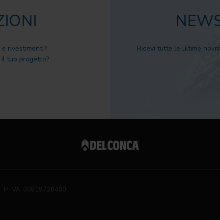
ZIONI
NEWS
 e rivestimenti?
Ricevi tutte le ultime novit
il tuo progetto?
P. IVA 00819720400