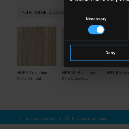
ALTRI COLORI DELLA COLLEZIONE
Consent
Necessary
Selection
Deny
HSE 9
Travertino
HSE 11
Alabastrino
HSE 6
Venic
Moka Vein Cut
Pure Cross Cut
Scarica la brochure
Richiedi informazioni