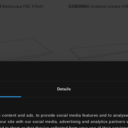
2
Battiscopa HSE 5 Rett.
G3SE05RG
Gradone Lineare HSE
Details
"x13"
33x120 . 13"x48"
S
Gradone Angolare Sx HSE
G3SE05RGD12
Gradone Angola
HSE 5 Rett.
 content and ads, to provide social media features and to analyse 
our site with our social media, advertising and analytics partners
ed to them or that they’ve collected from your use of their services