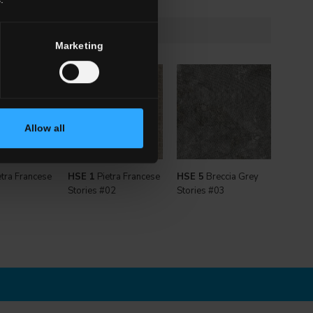
Marketing
Allow all
tra Francese
HSE 1
Pietra Francese
HSE 5
Breccia Grey
Stories #02
Stories #03