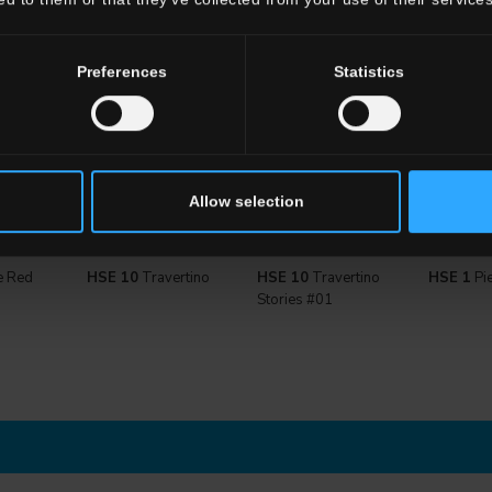
Preferences
Statistics
Allow selection
e Red
HSE 10
Travertino
HSE 10
Travertino
HSE 1
Pie
Stories #01