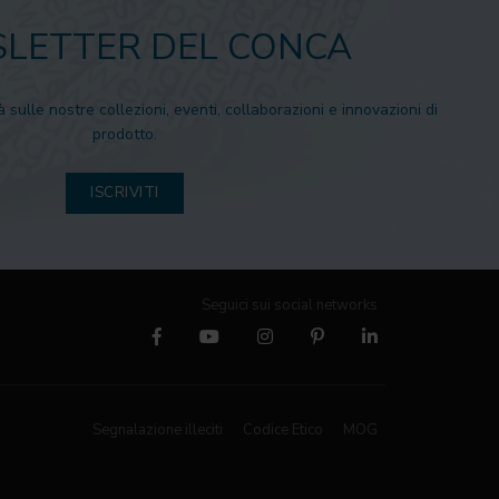
LETTER DEL CONCA
à sulle nostre collezioni, eventi, collaborazioni e innovazioni di
prodotto.
ISCRIVITI
Seguici sui social networks
Segnalazione illeciti
Codice Etico
MOG