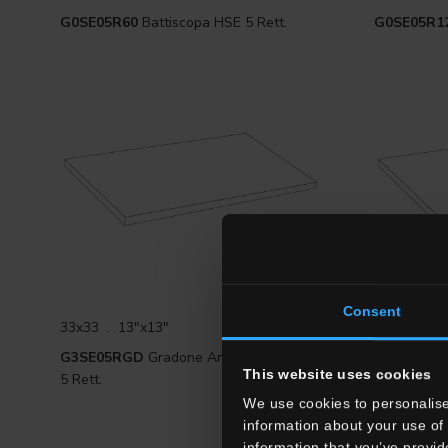
G0SE05R60
Battiscopa HSE 5 Rett.
G0SE05R1
Consent
33x33 . 13"x13"
33x33 . 13
G3SE05RGD
Gradone Angolare Dx HSE
G3SE05RG
This website uses cookies
5 Rett.
5 Rett.
We use cookies to personalise
information about your use of 
information that you’ve provid