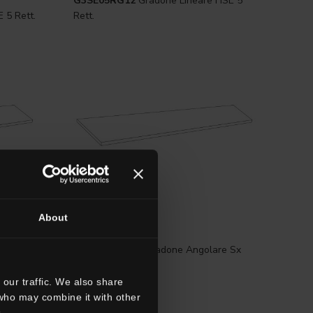
G3SE05RG12
Gradone Lineare HSE 5
 5 Rett.
Rett.
About
33x120 . 13"x48"
re Dx
G3SE05RGS12
Gradone Angolare Sx
HSE 5 Rett.
our traffic. We also share
 who may combine it with other
.