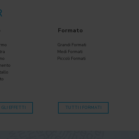
R
o
Formato
armo
Grandi Formati
tra
Medi Formati
gno
Piccoli Formati
mento
tallo
to
 GLI EFFETTI
TUTTI I FORMATI