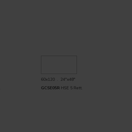
60x120 . 24"x48"
.
GCSE05R
HSE 5 Rett.