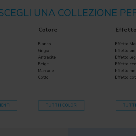
SCEGLI UNA COLLEZIONE PE
Colore
Effett
Bianco
Effetto M
Grigio
Effetto pie
Antracite
Effetto le
Beige
Effetto ce
Marrone
Effetto me
Cotto
Effetto cot
IENTI
TUTTI I COLORI
TUTTI