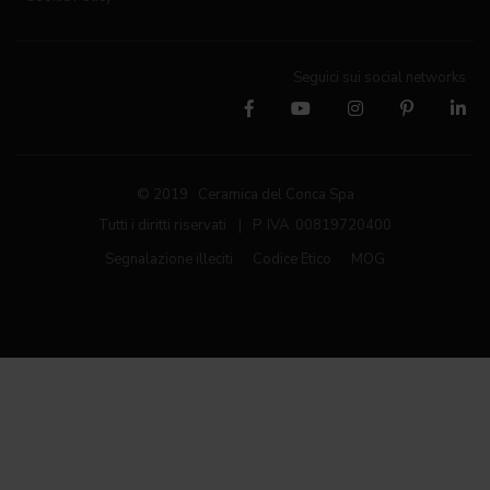
Seguici sui social networks
© 2019 Ceramica del Conca Spa
Tutti i diritti riservati
|
P. IVA 00819720400
Segnalazione illeciti
Codice Etico
MOG