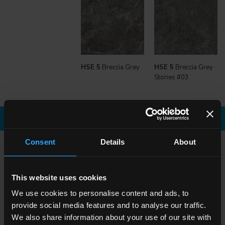
HSE 5
Breccia Grey
HSE 5
Breccia Grey
Stories #03
Scarica la brochure
Richiedi informazioni
Consent
Details
About
SCEGLI UNA COLLEZIONE PER
Applicazione
This website uses cookies
Indoor
Outdoor
We use cookies to personalise content and ads, to
provide social media features and to analyse our traffic.
We also share information about your use of our site with