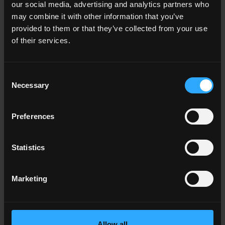
our social media, advertising and analytics partners who
may combine it with other information that you’ve
provided to them or that they’ve collected from your use
of their services.
Ambiente
Dining
Living
Consent
Cucina
Necessary
Selection
Camera
Bagno
Commercial
Preferences
Statistics
TUTTI GLI AMBIENTI
Colore
Marketing
Bianco
Grigio
Antracite
Beige
Allow all