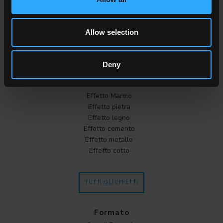
Marrone
Cotto
Allow selection
TUTTI I COLORI
Deny
Effetto
Effetto Marmo
Effetto pietra
Effetto legno
Effetto cemento
Effetto metallo
Effetto cotto
TUTTI GLI EFFETTI
Formato