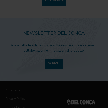
CONTATTACI
NEWSLETTER DEL CONCA
Ricevi tutte le ultime novità sulle nostre collezioni, eventi,
collaborazioni e innovazioni di prodotto.
ISCRIVITI
Note Legali
Privacy Policy
Cookie Policy