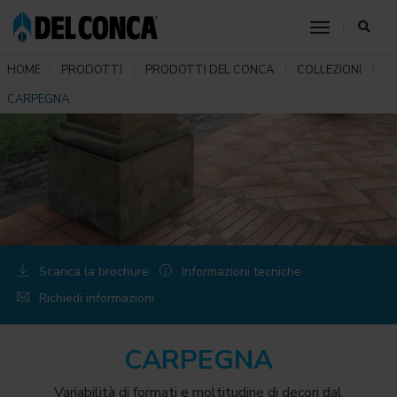
toggle nav
HOME
PRODOTTI
PRODOTTI DEL CONCA
COLLEZIONI
CARPEGNA
Scarica la brochure
Informazioni tecniche
Richiedi informazioni
CARPEGNA
Variabilità di formati e moltitudine di decori dal