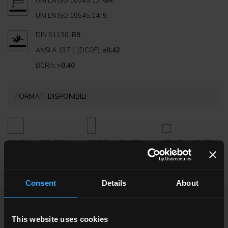
UNI EN ISO 10545.13:
GA
UNI EN ISO 10545.14:
5
DIN 51130:
R9
ANSI A 137.1 (DCOF):
≥0,42
BCRA:
>0,40
FORMATI DISPONIBILI
30x30 . 12"x12"
15x30 . 6"x12"
15x15 . 6"x6"
Consent
Details
About
TI POTREBBE INTERESSARE
This website uses cookies