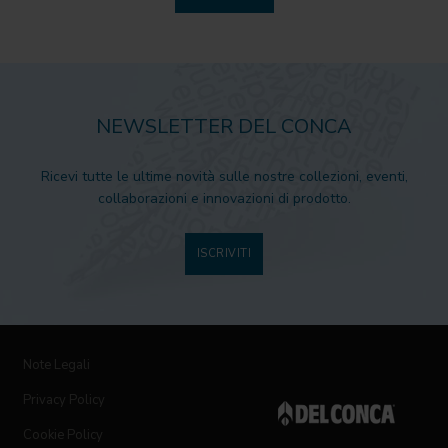
NEWSLETTER DEL CONCA
Ricevi tutte le ultime novità sulle nostre collezioni, eventi,
collaborazioni e innovazioni di prodotto.
ISCRIVITI
Note Legali
Privacy Policy
Cookie Policy