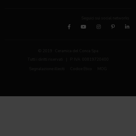
Seguici sui social networks
© 2019 Ceramica del Conca Spa
Tutti i diritti riservati
|
P. IVA 00819720400
Segnalazione illeciti
Codice Etico
MOG