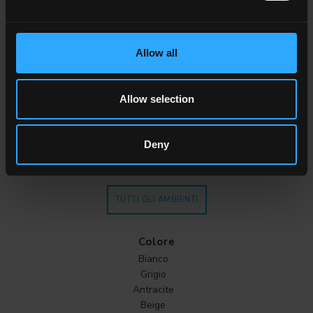
Allow all
Ambiente
Dining
Living
Allow selection
Cucina
Camera
Bagno
Deny
Commercial
TUTTI GLI AMBIENTI
Colore
Bianco
Grigio
Antracite
Beige