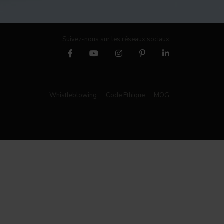
Suivez-nous sur les réseaux sociaux
Whistleblowing
Code Ethique
MOG