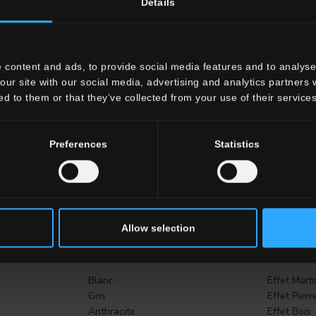
Details
Surfaces techniques pour extérieur
 content and ads, to provide social media features and to analyse 
DÉCOUVREZ TOUTES LES COLLECTIONS OUTDOOR
our site with our social media, advertising and analytics partners
ed to them or that they’ve collected from your use of their services
Preferences
Statistics
ISISSEZ UNE COLLECTION 
Allow selection
Couleur
Effet
Blanc
Effet Marb
Gris
Effet Pierr
Anthracite
Effet Bois