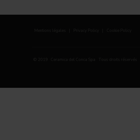
Mentions légales
|
Privacy Policy
|
Cookie Policy
© 2019 Ceramica del Conca Spa
Tous droits réservés