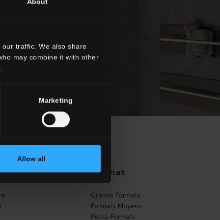
About
our traffic. We also share
 who may combine it with other
.
Marketing
POUR
Allow all
Format
re
Grands Formats
e
Formats Moyens
Petits Formats