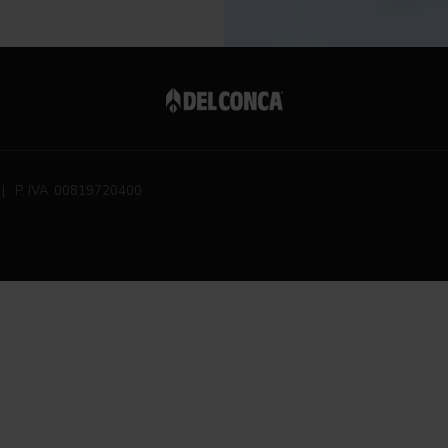
|
P. IVA 00819720400