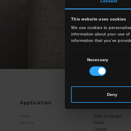
Consent
This website uses cookies
We use cookies to personalise
information about your use of 
information that you’ve provid
Consent
Necessary
Selection
CHO
Deny
Application
Ambiance
Salle à manger
Indoor
Salon
Extérieur
Cuisine