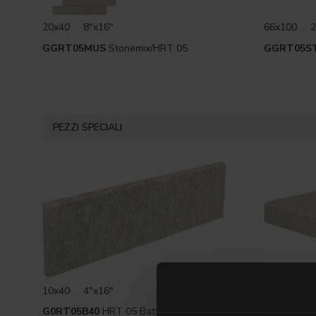
20x40 . 8"x16"
66x100 . 2
GGRT05MUS
Stonemix/HRT 05
GGRT05S
PEZZI SPECIALI
16.5x30 . 
10x40 . 4"x16"
G3RT05E
G0RT05B40
HRT 05 Battiscopa
monolitico