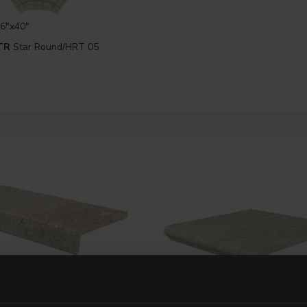
6"x40"
TR
Star Round/HRT 05
6 1/2"x12"
30x33 . 12"x13"
LM
HRT 05 Elemento a L
G3RT05G
HRT 05 Gradone Line