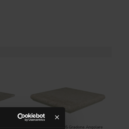
33x33 . 13"x13"
are
G3RT05GA
HRT 05 Gradone Angolare