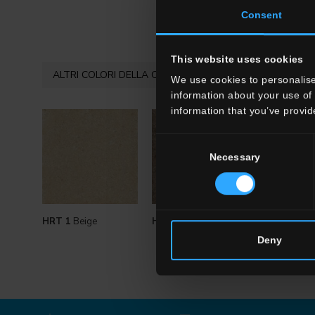
Consent
This website uses cookies
ALTRI COLORI DELLA COLLEZIONE
We use cookies to personalise
information about your use of 
information that you’ve provid
Consent
Necessary
Selection
HRT 1
Beige
HRT 18
Porfido
Deny