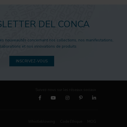
LETTER DEL CONCA
es nouveautés concernant nos collections, nos manifestations,
laborations et nos innovations de produits
INSCRIVEZ-VOUS
Suivez-nous sur les réseaux sociaux
Whistleblowing
Code Ethique
MOG