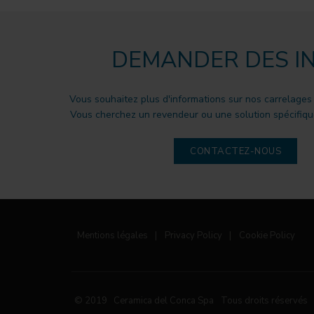
DEMANDER DES I
Vous souhaitez plus d'informations sur nos carrelages
Vous cherchez un revendeur ou une solution spécifique
CONTACTEZ-NOUS
Mentions légales
|
Privacy Policy
|
Cookie Policy
© 2019 Ceramica del Conca Spa
Tous droits réservés