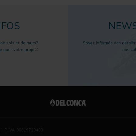
NFOS
NEWS
 de sols et de murs?
Soyez informés des dernièr
 pour votre projet?
nos col
|
P. IVA 00819720400