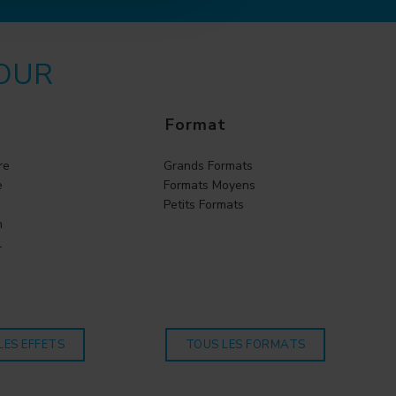
POUR
Format
re
Grands Formats
e
Formats Moyens
Petits Formats
n
l
o
LES EFFETS
TOUS LES FORMATS