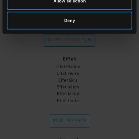
Allow selection
Beige
Marron
Cotto
Deny
TOUTES LES COULEURS
Effet
Effet Marbre
Effet Pierre
Effet Bois
Effet béton
Effet Metal
Effet Cotto
TOUS LES EFFETS