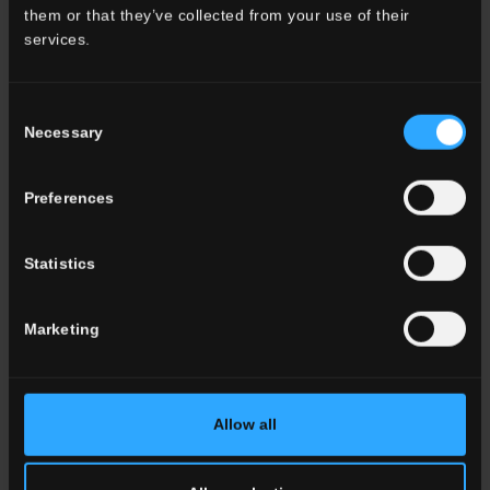
them or that they’ve collected from your use of their
services.
Consent
Ambiance
Necessary
Selection
Salle à manger
Salon
Preferences
Cuisine
Chambre à coucher
Salle des bains
Statistics
Commercial
Marketing
TOUTES LES AMBIANCES
Couleur
Allow all
Blanc
Gris
Anthracite