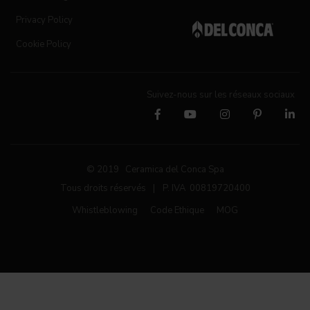
Privacy Policy
Cookie Policy
Suivez-nous sur les réseaux sociaux
© 2019 Ceramica del Conca Spa
Tous droits réservés
|
P. IVA 00819720400
Whistleblowing
Code Ethique
MOG