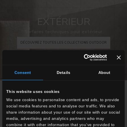
EXTÉRIEUR
Surfaces techniques pour extérieur
DÉCOUVREZ TOUTES LES COLLECTIONS OUTDOOR
Consent
Details
About
CHOISISSEZ UNE COLLECTION POUR
This website uses cookies
We use cookies to personalise content and ads, to provide
Application
social media features and to analyse our traffic. We also
Indoor
share information about your use of our site with our social
Extérieur
media, advertising and analytics partners who may
combine it with other information that you’ve provided to