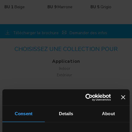
BU 1
Beige
BU 9
Marrone
BU 5
Grigio
Télécharger le brochure
Demander des infos
CHOISISSEZ UNE COLLECTION POUR
Application
Indoor
Extérieur
Consent
Details
About
Ambiance
Salle à manger