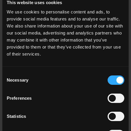
This website uses cookies
Salon
Cuisine
We use cookies to personalise content and ads, to
Chambre à coucher
provide social media features and to analyse our traffic.
Salle des bains
We also share information about your use of our site with
Commercial
our social media, advertising and analytics partners who
may combine it with other information that you’ve
provided to them or that they’ve collected from your use
TOUTES LES AMBIANCES
of their services.
Couleur
Blanc
Consent
Gris
Necessary
Selection
Anthracite
Beige
Preferences
Marron
Cotto
Statistics
TOUTES LES COULEURS