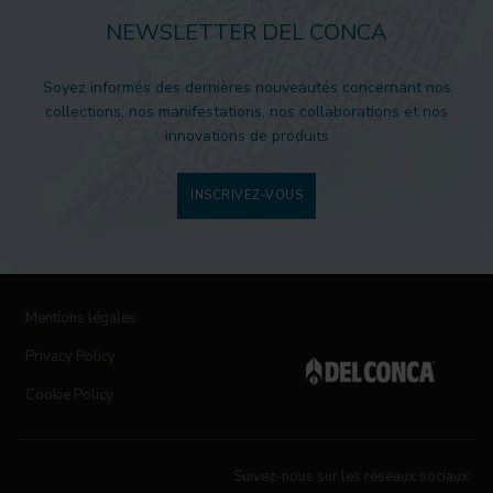
NEWSLETTER DEL CONCA
Soyez informés des dernières nouveautés concernant nos
collections, nos manifestations, nos collaborations et nos
innovations de produits
INSCRIVEZ-VOUS
Mentions légales
Privacy Policy
Cookie Policy
Suivez-nous sur les réseaux sociaux