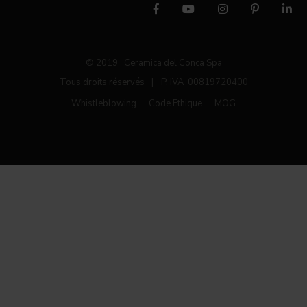
© 2019 Ceramica del Conca Spa
Tous droits réservés
|
P. IVA 00819720400
Whistleblowing
Code Ethique
MOG