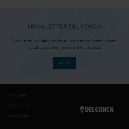
NEWSLETTER DEL CONCA
Ricevi tutte le ultime novità sulle nostre collezioni, eventi,
collaborazioni e innovazioni di prodotto.
ISCRIVITI
Note Legali
Privacy Policy
Cookie Policy