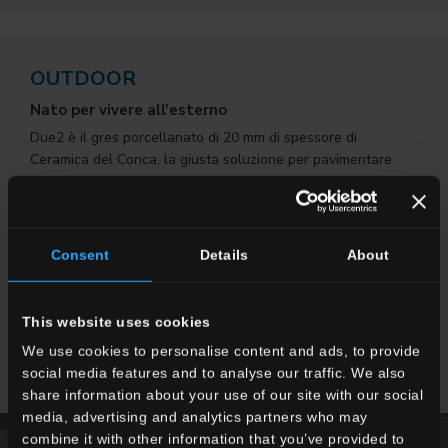
OUTDOOR
Nato per vivere all'esterno
Due2 è il gres porcellanato di 20 mm di spessore di
Ceramica del Conca, la giusta soluzione per pavimentare
ogni tipo di superficie esterna. Resistenza all’usura, allo
scivolamento, alle azioni meccaniche e agli agenti
atmosferici senza compromessi abbinata ad un valore
estetico identico ai più avanzati prodotti per interno.
Consent
Details
About
SCOPRI TUTTE LE COLLEZIONI
This website uses cookies
We use cookies to personalise content and ads, to provide
SCOPRI TUTTE LE COLLEZIONI FAETANO
social media features and to analyse our traffic. We also
share information about your use of our site with our social
media, advertising and analytics partners who may
combine it with other information that you’ve provided to