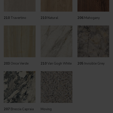
210
Travertino
210
Natural
206
Mahogany
203
Onice Verde
210
Van Gogh White
205
Invisible Grey
207
Breccia Capraia
Moving