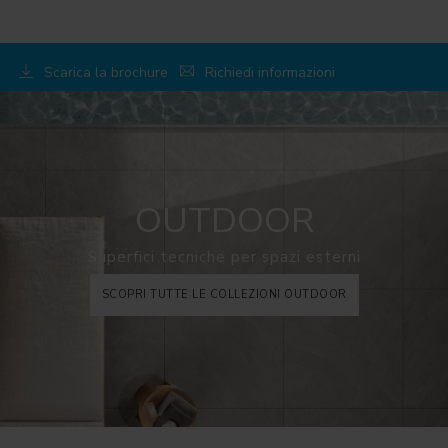
Scarica la brochure
Richiedi informazioni
OUTDOOR
Superfici tecniche per spazi esterni
SCOPRI TUTTE LE COLLEZIONI OUTDOOR