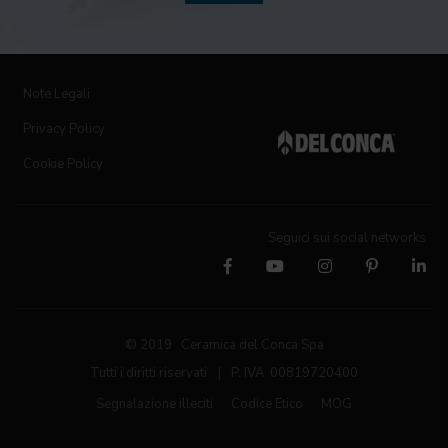
Note Legali
Privacy Policy
Cookie Policy
Seguici sui social networks
© 2019 Ceramica del Conca Spa
Tutti i diritti riservati
|
P. IVA 00819720400
Segnalazione illeciti
Codice Etico
MOG