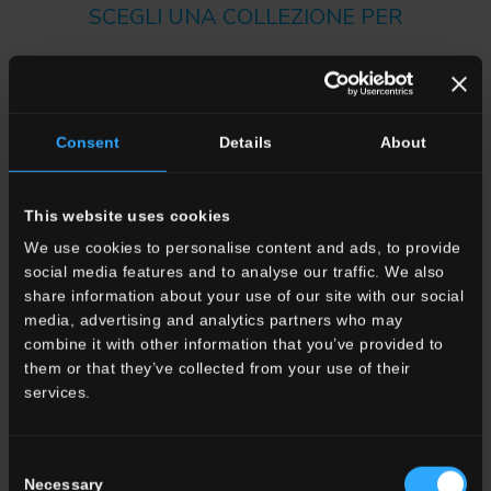
SCEGLI UNA COLLEZIONE PER
Applicazione
Indoor
Outdoor
Consent
Details
About
This website uses cookies
We use cookies to personalise content and ads, to provide
social media features and to analyse our traffic. We also
Ambiente
share information about your use of our site with our social
Dining
media, advertising and analytics partners who may
Living
combine it with other information that you’ve provided to
Cucina
them or that they’ve collected from your use of their
Camera
services.
Bagno
Commercial
Consent
Necessary
Selection