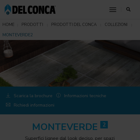
toggle nav
HOME
PRODOTTI
PRODOTTI DEL CONCA
COLLEZIONI
MONTEVERDE2
Scarica la brochure
Informazioni tecniche
Richiedi informazioni
MONTEVERDE
2
Superfici lignee dal look deciso, per spazi