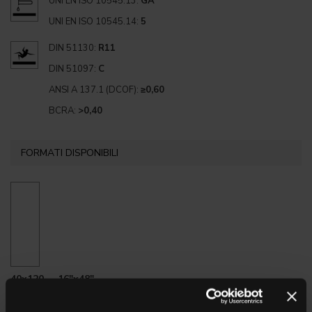
UNI EN ISO 10545.13:
GA
UNI EN ISO 10545.14:
5
DIN 51130:
R11
DIN 51097:
C
ANSI A 137.1 (DCOF):
≥0,60
BCRA:
>0,40
FORMATI DISPONIBILI
40x120 . 16"x48"