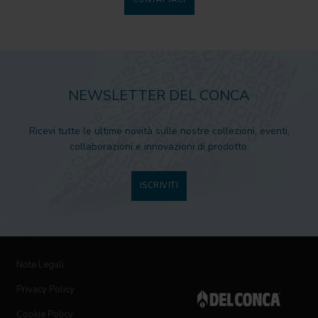
NEWSLETTER DEL CONCA
Ricevi tutte le ultime novità sulle nostre collezioni, eventi,
collaborazioni e innovazioni di prodotto.
ISCRIVITI
Note Legali
Privacy Policy
Cookie Policy