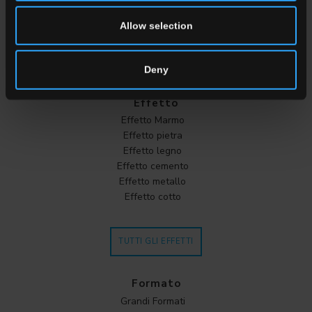
Marrone
Cotto
Allow selection
TUTTI I COLORI
Deny
Effetto
Effetto Marmo
Effetto pietra
Effetto legno
Effetto cemento
Effetto metallo
Effetto cotto
TUTTI GLI EFFETTI
Formato
Grandi Formati