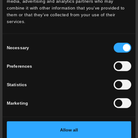
media, advertising and analytics partners who may
combine it with other information that you’ve provided to
them or that they’ve collected from your use of their
services.
Ambiente
Dining
Living
Consent
Cucina
Necessary
Selection
Camera
Bagno
Commercial
Preferences
Statistics
TUTTI GLI AMBIENTI
Colore
Marketing
Bianco
Grigio
Antracite
Allow all
Beige