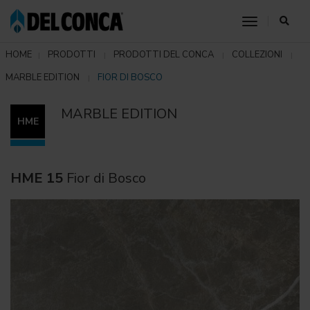
toggle nav
HOME
PRODOTTI
PRODOTTI DEL CONCA
COLLEZIONI
MARBLE EDITION
FIOR DI BOSCO
MARBLE EDITION
HME
HME 15
Fior di Bosco