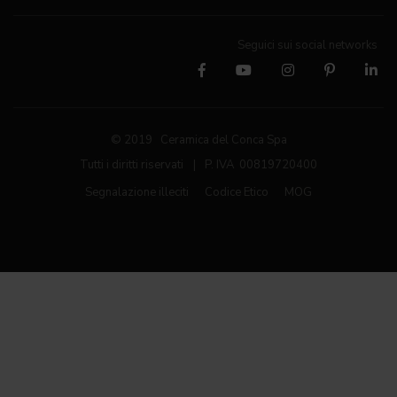
Seguici sui social networks
© 2019 Ceramica del Conca Spa
Tutti i diritti riservati
|
P. IVA 00819720400
Segnalazione illeciti
Codice Etico
MOG