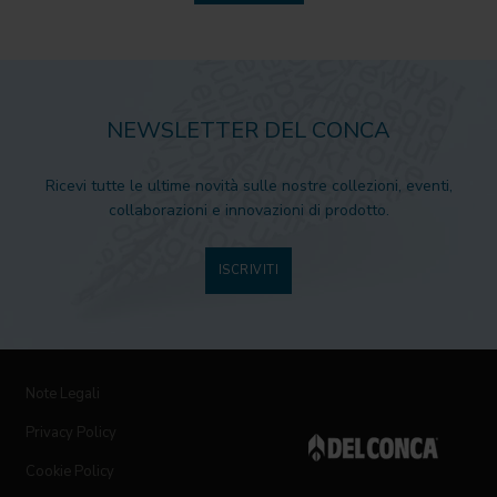
NEWSLETTER DEL CONCA
Ricevi tutte le ultime novità sulle nostre collezioni, eventi,
collaborazioni e innovazioni di prodotto.
ISCRIVITI
Note Legali
Privacy Policy
Cookie Policy