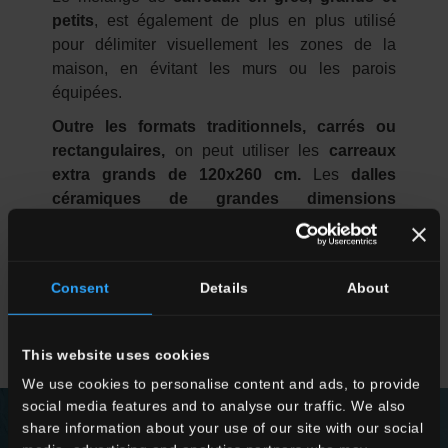
petits
, est également de plus en plus utilisé
pour délimiter visuellement les zones de la
maison, en évitant les murs ou les parois
équipées.
Outre les formats traditionnels, carrés ou
rectangulaires,
on peut utiliser les
carreaux
extra grands de 120x260 cm.
Les
dalles
céramiques de grandes dimensions
permettent de revêtir les murs, de créer des
niches ou des arrière-plans au fort impact
scénique, surtout si l'on utilise des dalles
Consent
Details
About
décorées et colorées. L'ambiance de la pièce
sera très sophistiquée et ne passera pas
inaperçue.
This website uses cookies
We use cookies to personalise content and ads, to provide
social media features and to analyse our traffic. We also
share information about your use of our site with our social