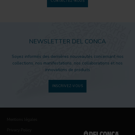
CONTACTEZ-NOUS
NEWSLETTER DEL CONCA
Soyez informés des dernières nouveautés concernant nos
collections, nos manifestations, nos collaborations et nos
innovations de produits
INSCRIVEZ-VOUS
Mentions légales
Privacy Policy