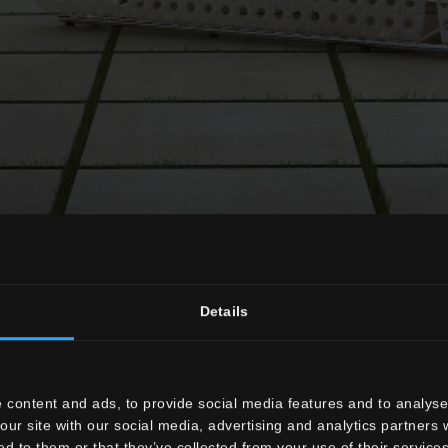
e pour créer des allées et des zones de détente qui s'intègrent 
Details
ue2 est indiquée pour carreler les zones résidentielles ainsi que
 content and ads, to provide social media features and to analyse 
our site with our social media, advertising and analytics partners
ed to them or that they’ve collected from your use of their services