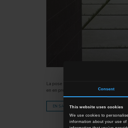
La pose en appui sur l'herbe est parfait
Consent
en en préservant l'esthétique naturelle. d
EN SAVOIR PLUS
This website uses cookies
We use cookies to personalise
information about your use of 
information that you’ve provid