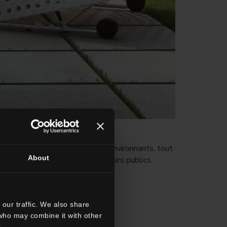
parfaitement aux espaces verts environnants, tout
About
 les parcs et les espaces de loisirs publics.
our traffic. We also share
 who may combine it with other
.