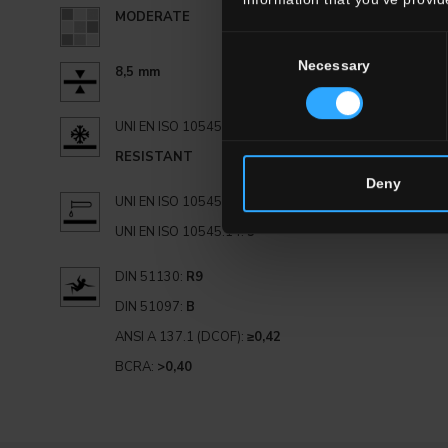
MODERATE
Consent
Necessary
Selection
8,5 mm
UNI EN ISO 10545.12:
RESISTANT
Deny
UNI EN ISO 10545.13:
GA
UNI EN ISO 10545.14:
5
DIN 51130:
R9
DIN 51097:
B
ANSI A 137.1 (DCOF):
≥0,42
BCRA:
>0,40