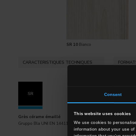
SR 10
Bianco
CARACTERISTIQUES TECHNIQUES
FORMATS
SR
Consent
This website uses cookies
Grès cérame émaillé
We use cookies to personalise
Gruppo Bla UNI EN 14411_G
20x120 . 
information about your use of 
information that you’ve provid