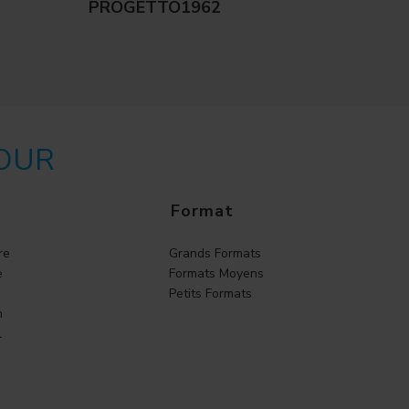
PROGETTO1962
POUR
Format
re
Grands Formats
e
Formats Moyens
Petits Formats
n
l
o