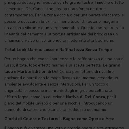
principali del bagno rivestite con le grandi lastre Timeline effetto
cemento di Del Conca, che creano uno sfondo neutro e
contemporaneo. Per la zona doccia o per una parete d'accento, si
possono utilizzare i brick Frammenti lucidi di Faetano, magari in
un azzurro vibrante o un verde smeraldo. Questo contrasto tra la
linearità del cemento e la texture artigianale dei brick crea un
dinamismo visivo unico, unendo la modernità alla tradizione.
Total Look Marmo: Lusso e Raffinatezza Senza Tempo
Per un bagno che evoca l'opulenza e la raffinatezza di una spa di
lusso, il total look effetto marmo è la scelta perfetta.
Le grandi
lastre Marble Edition
di Del Conca permettono di rivestire
pavimenti e pareti con la magnificenza del marmo, creando un
ambiente avvolgente e senza interruzioni. Per un tocco di
originalità, si possono inserire dettagli in gres porcellanato
effetto legno, come la collezione
Native di Del Conca
, per il
piano del mobile lavabo o per una nicchia, introducendo un
elemento di calore che bilancia la freddezza del marmo.
Giochi di Colore e Texture: Il Bagno come Opera d'Arte
Il bagno può diventare una vera e propria opera d'arte attraverso