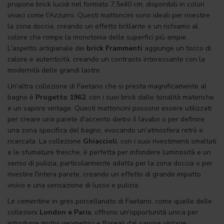
propone brick lucidi nel formato 7,5x40 cm, disponibili in colori
vivaci come l'Azzurro. Questi mattoncini sono ideali per rivestire
la zona doccia, creando un effetto brillante e un richiamo al
colore che rompe la monotonia delle superfici più ampie.
L'aspetto artigianale dei
brick Frammenti
aggiunge un tocco di
calore e autenticità, creando un contrasto interessante con la
modernità delle grandi lastre.
Un'altra collezione di Faetano che si presta magnificamente al
bagno è
Progetto 1962
,
con i suoi brick dalle tonalità materiche
e un sapore vintage. Questi mattoncini possono essere utilizzati
per creare una parete d'accento dietro il lavabo o per definire
una zona specifica del bagno, evocando un'atmosfera retrò e
ricercata. La collezione
Ghiaccioli
,
con i suoi rivestimenti smaltati
e le sfumature fresche, è perfetta per infondere luminosità e un
senso di pulizia, particolarmente adatta per la zona doccia o per
rivestire l'intera parete, creando un effetto di grande impatto
visivo e una sensazione di lusso e pulizia.
Le cementine in gres porcellanato di Faetano, come quelle delle
collezioni
London
e
Paris
, offrono un'opportunità unica per
introdurre motivi geometrici e floreali dal sapore vintage.