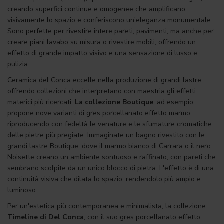
creando superfici continue e omogenee che amplificano
visivamente lo spazio e conferiscono un'eleganza monumentale.
Sono perfette per rivestire intere pareti, pavimenti, ma anche per
creare piani lavabo su misura o rivestire mobili, offrendo un
effetto di grande impatto visivo e una sensazione di lusso e
pulizia.
Ceramica del Conca eccelle nella produzione di grandi lastre,
offrendo collezioni che interpretano con maestria gli effetti
materici più ricercati.
La collezione Boutique
,
ad esempio,
propone nove varianti di gres porcellanato effetto marmo,
riproducendo con fedeltà le venature e le sfumature cromatiche
delle pietre più pregiate. Immaginate un bagno rivestito con le
grandi lastre Boutique, dove il marmo bianco di Carrara o il nero
Noisette creano un ambiente sontuoso e raffinato, con pareti che
sembrano scolpite da un unico blocco di pietra. L'effetto è di una
continuità visiva che dilata lo spazio, rendendolo più ampio e
luminoso.
Per un'estetica più contemporanea e minimalista, la collezione
Timeline di Del Conca
, con il suo gres porcellanato effetto