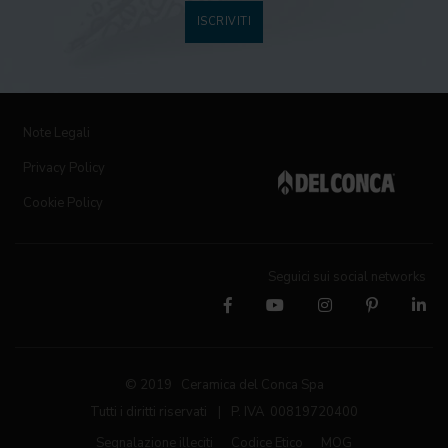
ISCRIVITI
Note Legali
Privacy Policy
Cookie Policy
Seguici sui social networks
© 2019 Ceramica del Conca Spa
Tutti i diritti riservati
|
P. IVA 00819720400
Segnalazione illeciti
Codice Etico
MOG