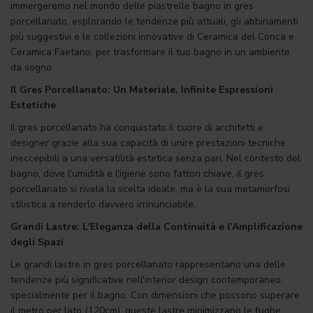
immergeremo nel mondo delle piastrelle bagno in gres
porcellanato, esplorando le tendenze più attuali, gli abbinamenti
più suggestivi e le collezioni innovative di Ceramica del Conca e
Ceramica Faetano, per trasformare il tuo bagno in un ambiente
da sogno.
Il Gres Porcellanato: Un Materiale, Infinite Espressioni
Estetiche
Il gres porcellanato ha conquistato il cuore di architetti e
designer grazie alla sua capacità di unire prestazioni tecniche
ineccepibili a una versatilità estetica senza pari. Nel contesto del
bagno, dove l'umidità e l'igiene sono fattori chiave, il gres
porcellanato si rivela la scelta ideale, ma è la sua metamorfosi
stilistica a renderlo davvero irrinunciabile.
Grandi Lastre: L'Eleganza della Continuità e l'Amplificazione
degli Spazi
Le grandi lastre in gres porcellanato rappresentano una delle
tendenze più significative nell'interior design contemporaneo,
specialmente per il bagno. Con dimensioni che possono superare
il metro per lato (120cm), queste lastre minimizzano le fughe,