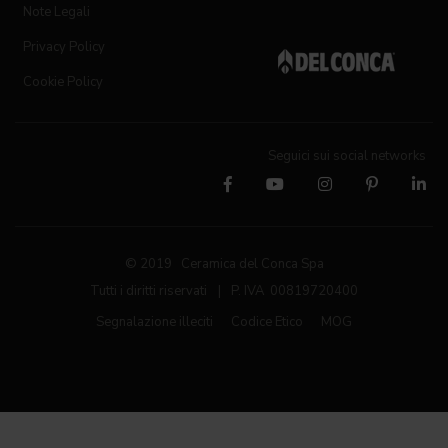
Note Legali
Privacy Policy
Cookie Policy
Seguici sui social networks
© 2019 Ceramica del Conca Spa
Tutti i diritti riservati
|
P. IVA 00819720400
Segnalazione illeciti
Codice Etico
MOG