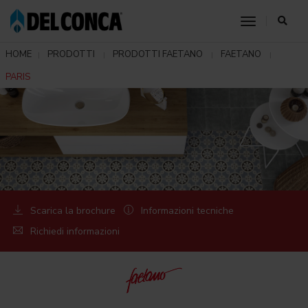
toggle nav
HOME
PRODOTTI
PRODOTTI FAETANO
FAETANO
PARIS
Scarica la brochure
Informazioni tecniche
Richiedi informazioni