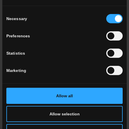
RESISTANT
Consent
UNI EN ISO 10545.13:
GA
Necessary
Selection
UNI EN ISO 10545.14:
5
DIN 51130:
R9
Preferences
DIN 51097:
B
ANSI A 137.1 (DCOF):
≥0,42
Statistics
BCRA:
>0,40
Marketing
FORMATI DISPONIBILI
Allow all
20x20 . 8"x8"
Allow selection