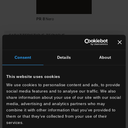
PR 8
Nero
CARATTERISTICHE TECNICHE
PR
Consent
Details
About
Gres porcellanato smaltato
This website uses cookies
Gruppo Bla UNI EN 14411_G
We use cookies to personalise content and ads, to provide
social media features and to analyse our traffic. We also
MODERATE
share information about your use of our site with our social
media, advertising and analytics partners who may
combine it with other information that you’ve provided to
8,5 mm
them or that they’ve collected from your use of their
services.
UNI EN ISO 10545.12: