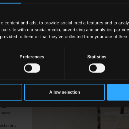
sol en gr
pour évite
e content and ads, to provide social media features and to analy
EN SA
 our site with our social media, advertising and analytics partn
 provided to them or that they’ve collected from your use of their
Preferences
Statistics
s peuvent
 la gamme
sentant
Allow selection
due2
,
 l'effet
0 mm
 aussi
 éclairent