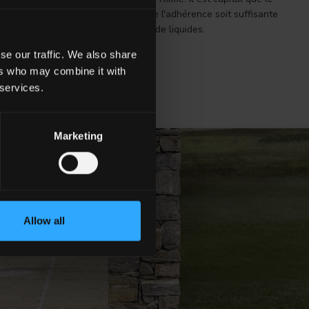
ès cérame
soit
antidérapant
et que l'adhérence soit suffisante
r de glisser en cas de déversement de liquides.
se our traffic. We also share
VOIR PLUS
ers who may combine it with
 services.
Marketing
Allow all