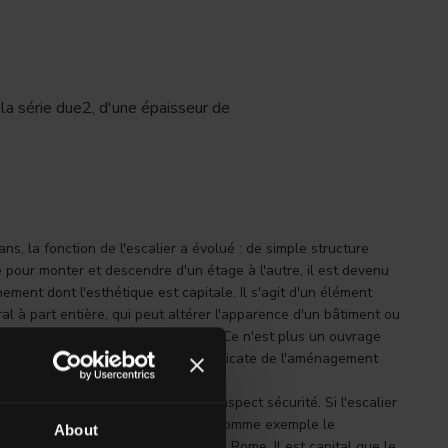
la série due2, d'une épaisseur de
ans, la fonction de l'escalier a évolué : de simple structure
 pour monter et descendre d'un étage à l'autre, il est devenu
nement dont l'esthétique est capitale. Il s'agit d'un élément
ral à part entière, qui peut altérer l'apparence d'un bâtiment ou
èce maîtresse d'espaces extérieurs. Ce n'est plus un ouvrage
s une dimension particulièrement délicate de l'aménagement
 notamment dans les lieux publics.
sthétique ne peut se dissocier de l'aspect sécurité. Si l'escalier
à l'extérieur, on ne saurait prendre comme exemple le
About
 escalier de la Trinité-des-Monts à Rome. Il est capital que le