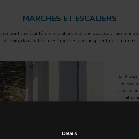
MARCHES ET ESCALIERS
ntissent la sécurité des escaliers réalisés avec des carreaux de 
20 mm, dans différentes textures qui s'inspirent de la nature.
Au fil des 
nécessaire
pièce d'or
architectu
être la pi
d'art, mai
extérieur,
L'aspect e
est situé 
Details
majestueux