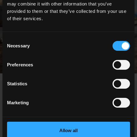
may combine it with other information that you’ve
provided to them or that they’ve collected from your use
of their services.
Consent
Necessary
Selection
Preferences
Statistics
DEMANDER DES INFOS
Marketing
Vous souhaitez plus d'informations sur nos carrelages de sols et
de murs?
Vous cherchez un revendeur ou une solution spécifique pour
Allow all
votre projet?