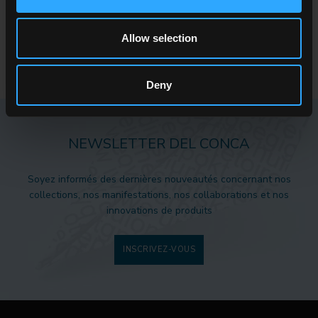
votre projet?
Allow selection
CONTACTEZ-NOUS
Deny
NEWSLETTER DEL CONCA
Soyez informés des dernières nouveautés concernant nos
collections, nos manifestations, nos collaborations et nos
innovations de produits
INSCRIVEZ-VOUS