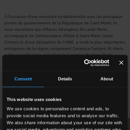
À l'occasion d'une rencontre institutionnelle avec les principaux
postes du gouvernement de la République de Saint-Marin, le
sous-secrétaire aux Affaires étrangères Riccardo Merlo,
accompagné de l'ambassadeur d'Italie à Saint-Marin Guido
Cerboni et d'une délégation de l'ANIS, a visité le plus importantes
entreprises de la région, notamment Ceramica Faetano. M. Merlo
a été accueilli par le président de Ceramica Faetano Paolo
Mularoni, par le président de la Fondation Cino Mularoni Stefania
Leardini Mularoni et par la direction du groupe Del Conca
représentée par Marco Mularoni et Ivano Morri.
Consent
Details
About
Dans les photos, M. Merlo en visite à Ceramica Faetano et à la
Fondation Cino Mularoni.
This website uses cookies
We use cookies to personalise content and ads, to
provide social media features and to analyse our traffic.
We also share information about your use of our site with
our social media, advertising and analytics partners who