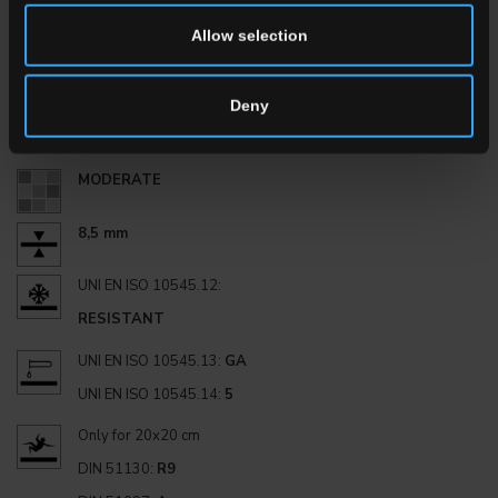
PO
Allow selection
Grès cérame émaillé
Deny
Gruppo Bla UNI EN 14411_G
MODERATE
8,5 mm
UNI EN ISO 10545.12:
RESISTANT
UNI EN ISO 10545.13:
GA
UNI EN ISO 10545.14:
5
Only for 20x20 cm
DIN 51130:
R9