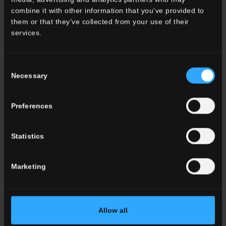
combine it with other information that you’ve provided to
them or that they’ve collected from your use of their
services.
PO 09
Terre Brick
PO 16
Ciliegia Brick
Consent
Necessary
Selection
Preferences
Statistics
Marketing
PO 11
Visone Brick
PO 08
Lavagna Brick
CARACTERISTIQUES TECHNIQUES
Allow all