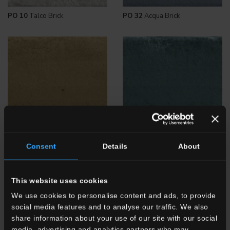
PO 10
Talco Brick
PO 32
Acqua Brick
PO 07
Canapa Brick
PO 22
Topazio Brick
Consent
Details
About
This website uses cookies
We use cookies to personalise content and ads, to provide
social media features and to analyse our traffic. We also
share information about your use of our site with our social
media, advertising and analytics partners who may