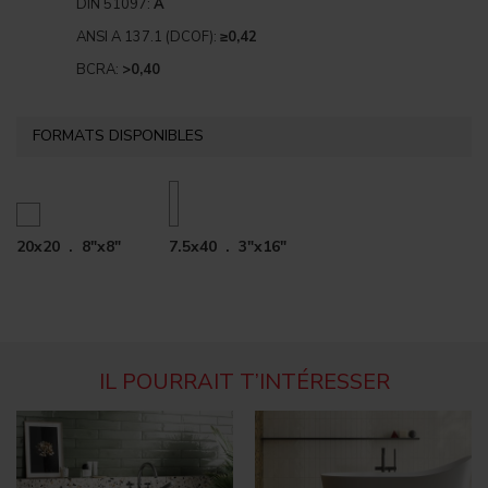
DIN 51097:
A
ANSI A 137.1 (DCOF):
≥0,42
BCRA:
>0,40
FORMATS DISPONIBLES
20x20 . 8"x8"
7.5x40 . 3"x16"
IL POURRAIT T’INTÉRESSER