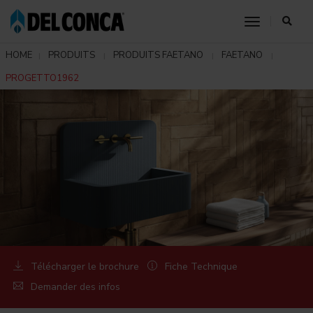
toggle nav
HOME
PRODUITS
PRODUITS FAETANO
FAETANO
PROGETTO1962
Télécharger le brochure
Fiche Technique
Demander des infos