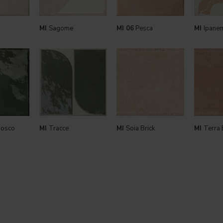
MI
Sagome
MI 06
Pesca
MI
Ipane
bosco
MI
Tracce
MI
Soia Brick
MI
Terra 