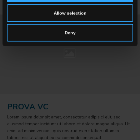
Mehr dazu
Allow selection
Deny
PROVA VC
Lorem ipsum dolor sit amet, consectetur adipisici elit, sed
eiusmod tempor incidunt ut labore et dolore magna aliqua. Ut
enim ad minim veniam, quis nostrud exercitation ullamco
laboris nisi ut aliquid ex ea commodi consequat.