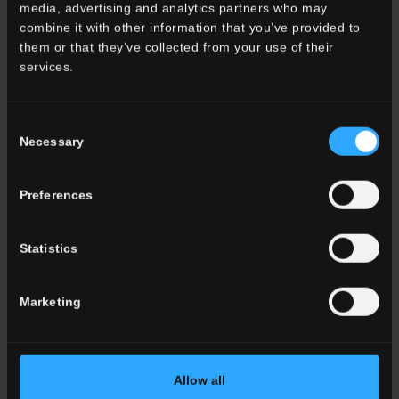
media, advertising and analytics partners who may
combine it with other information that you’ve provided to
them or that they’ve collected from your use of their
services.
Consent
Necessary
Selection
Preferences
Statistics
Marketing
Allow all
Campeones Bar, Rodi, Grecia