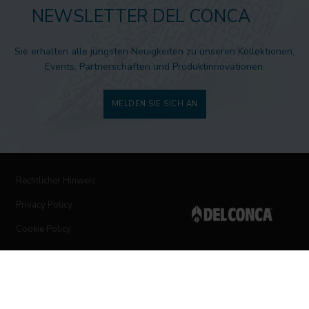
NEWSLETTER DEL CONCA
Sie erhalten alle jüngsten Neuigkeiten zu unseren Kollektionen,
Events, Partnerschaften und Produktinnovationen.
MELDEN SIE SICH AN
Rechtlicher Hinweis
Privacy Policy
Cookie Policy
Folgen Sie uns auf den sozialen Netzwerken