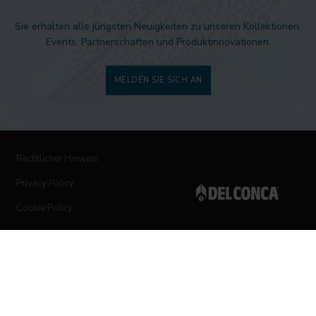
Sie erhalten alle jüngsten Neuigkeiten zu unseren Kollektionen,
Events, Partnerschaften und Produktinnovationen.
MELDEN SIE SICH AN
Rechtlicher Hinweis
Privacy Policy
Cookie Policy
Folgen Sie uns auf den sozialen Netzwerken