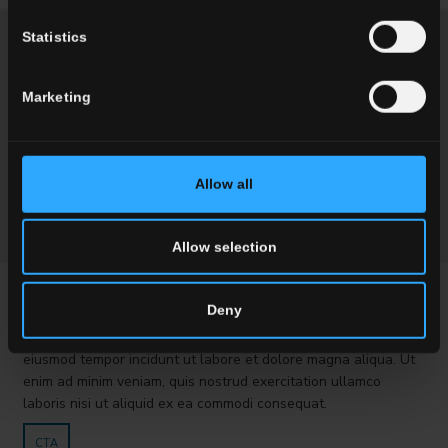
Statistics
Marketing
Allow all
Allow selection
PROVA VC
Deny
Lorem ipsum dolor sit amet, consectetur adipisici elit, sed
eiusmod tempor incidunt ut labore et dolore magna aliqua. Ut
enim ad minim veniam, quis nostrud exercitation ullamco
laboris nisi ut aliquid ex ea commodi consequat.
CTA