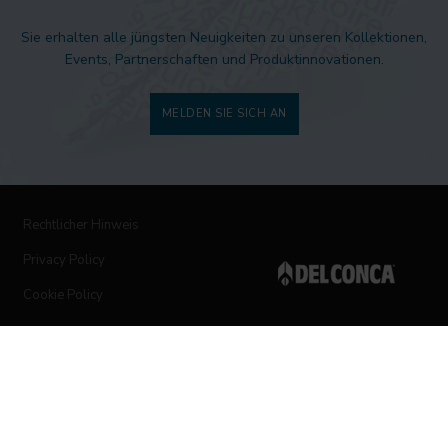
Sie erhalten alle jüngsten Neuigkeiten zu unseren Kollektionen,
Events, Partnerschaften und Produktinnovationen.
MELDEN SIE SICH AN
Rechtlicher Hinweis
Privacy Policy
Cookie Policy
Folgen Sie uns auf den sozialen Netzwerken