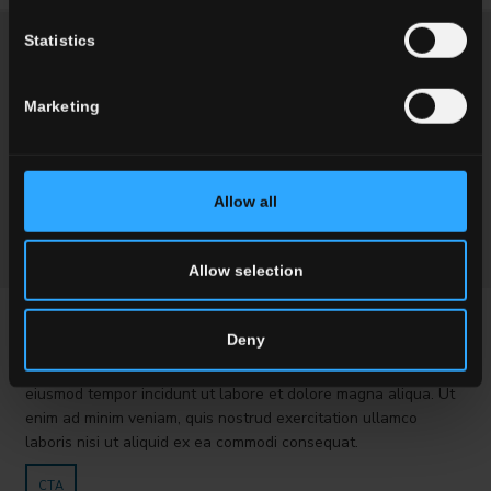
Statistics
Marketing
Allow all
Allow selection
PROVA VC
Deny
Lorem ipsum dolor sit amet, consectetur adipisici elit, sed
eiusmod tempor incidunt ut labore et dolore magna aliqua. Ut
enim ad minim veniam, quis nostrud exercitation ullamco
laboris nisi ut aliquid ex ea commodi consequat.
CTA