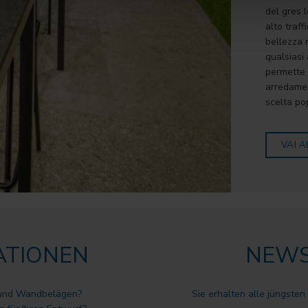
del gres 
alto traff
bellezza 
qualsiasi 
permette d
arredamen
scelta pop
VAI A
ATIONEN
NEWS
 und Wandbelägen?
Sie erhalten alle jüngsten