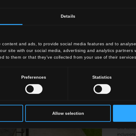
Il Campeo
Details
cuore dell
la destina
un ambien
perfetto p
 content and ads, to provide social media features and to analyse 
compagnia 
our site with our social media, advertising and analytics partners
è stata cu
ed to them or that they’ve collected from your use of their services
scelti dal
contribui
moderna. 
Preferences
Statistics
qualsiasi
per un'es
sportiva s
La collez
pietra nat
Allow selection
design, s
caratteri
una textu
inclusioni