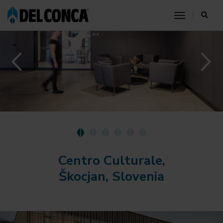
toggle nav
Centro Culturale,
Škocjan, Slovenia