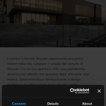
Il Centro Culturale Škocjan rappresenta una pietra
miliare nella vita culturale e sociale del comune di
Škocjan. Con la sua apertura, offre una piattaforma
dinamica per attività che spaziano dalle arti visive alla
musica, dalla letteratura all'educazione. Il design
moderno e le attrezzature avanzate del centro
garantiscono un ambiente ideale per ospitare eventi di
vario genere, dai concerti alle mostre, dai laboratori ai
seminari. L'edificio, che rispetta standard energetici
Consent
Details
About
avanzati, è stato progettato dagli architetti Bor Ivačič e