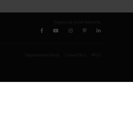
Seguici sui social networks
Segnalazione illeciti
Codice Etico
MOG