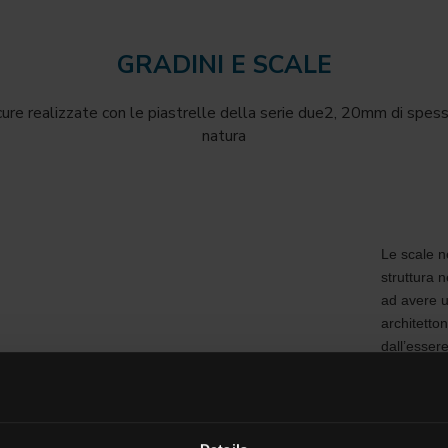
GRADINI E SCALE
cure realizzate con le piastrelle della serie due2, 20mm di spesso
natura
Le scale n
struttura 
ad avere u
architetton
dall’esser
aspetto del
luoghi pubb
L’aspetto e
Nel caso in