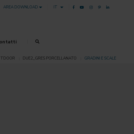
AREA DOWNLOAD
IT
ontatti
UTDOOR
DUE2_GRES PORCELLANATO
GRADINI E SCALE