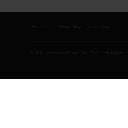
Note Legali
|
Privacy Policy
|
Cookie Policy
© 2019 Ceramica del Conca Spa
Tutti i diritti riservati
|