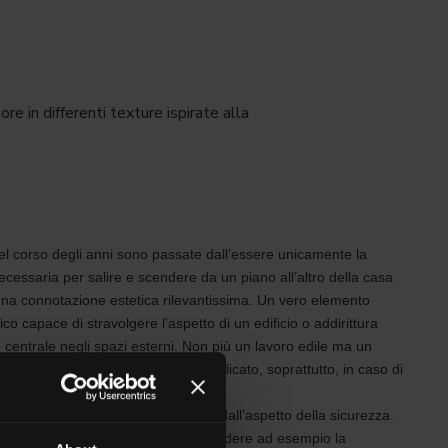
re in differenti texture ispirate alla
el corso degli anni sono passate dall’essere unicamente la
necessaria per salire e scendere da un piano all’altro della casa
na connotazione estetica rilevantissima. Un vero elemento
ico capace di stravolgere l’aspetto di un edificio o addirittura
e centrale negli spazi esterni. Non più un lavoro edile ma un
l’exterior design particolarmente delicato, soprattutto, in caso di
lici.
stetico non può infatti prescindere dall’aspetto della sicurezza.
 cui la scala si trovi all’esterno prendere ad esempio la