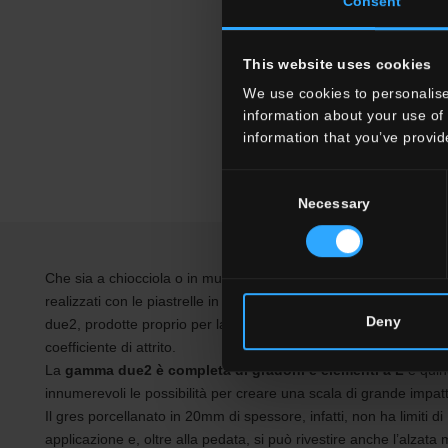
Consent
This website uses cookies
We use cookies to personalise
information about your use of 
information that you’ve provid
Consent
Necessary
Selection
Che sia a chiocciola o in muratura, i gradini delle scale posson
realizzati con le piastrelle in gres porcellanato da 20mm della
Deny
due2, prodotte proprio per la pavimentazione esterna e quindi c
coefficiente di attrito.
La
gamma due2 è completa di gradoni e elementi a L
e quin
innumerevoli le possibilità per creare una scala di grande impat
Il gres porcellanato in 20mm di spessore, infatti, non ha limiti di
applicazione e, oltre alla pedata, si può rivestire anche l’alzata