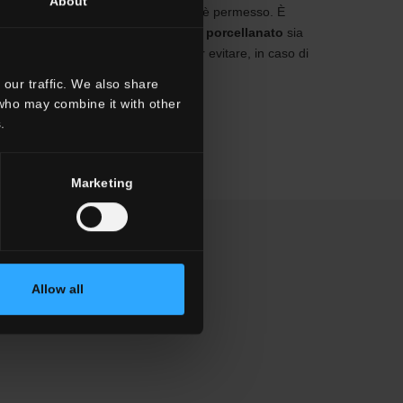
About
sa scalinata di Trinità dei Monti non è permesso. È
ale che la
pavimentazione in gres porcellanato
sia
ciolo
e che ci sia sufficiente grip per evitare, in caso di
one da liquidi, gli scivolamenti.
our traffic. We also share
 who may combine it with other
 DI PIÙ
.
Marketing
Allow all