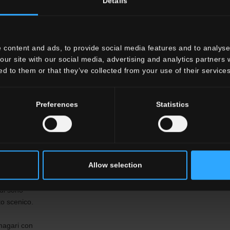
Details
meraviglio
fondament
antisdruc
contaminazi
 content and ads, to provide social media features and to analyse 
our site with our social media, advertising and analytics partners
SCOPRI
ed to them or that they’ve collected from your use of their services
Preferences
Statistics
o essere
 gamma
Allow selection
on alto
di sono
to scenico.
 magari con