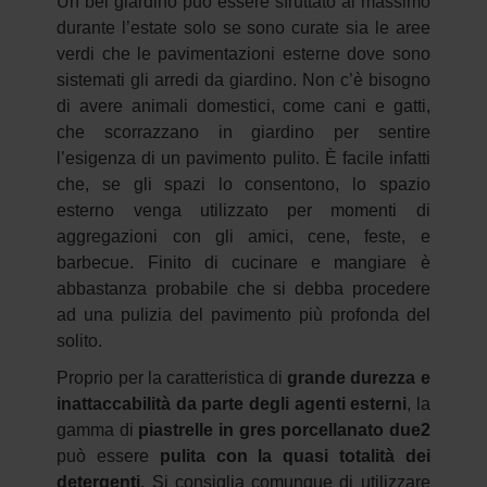
Un bel giardino può essere sfruttato al massimo
durante l’estate solo se sono curate sia le aree
verdi che le pavimentazioni esterne dove sono
sistemati gli arredi da giardino. Non c’è bisogno
di avere animali domestici, come cani e gatti,
che scorrazzano in giardino per sentire
l’esigenza di un pavimento pulito. È facile infatti
che, se gli spazi lo consentono, lo spazio
esterno venga utilizzato per momenti di
aggregazioni con gli amici, cene, feste, e
barbecue. Finito di cucinare e mangiare è
abbastanza probabile che si debba procedere
ad una pulizia del pavimento più profonda del
solito.
Proprio per la caratteristica di
grande durezza e
inattaccabilità da parte degli agenti esterni
, la
gamma di
piastrelle in gres porcellanato due2
può essere
pulita con la quasi totalità dei
detergenti
. Si consiglia comunque di utilizzare