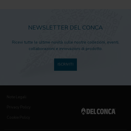
NEWSLETTER DEL CONCA
Ricevi tutte le ultime novità sulle nostre collezioni, eventi,
collaborazioni e innovazioni di prodotto.
ISCRIVITI
Note Legali
Privacy Policy
Cookie Policy