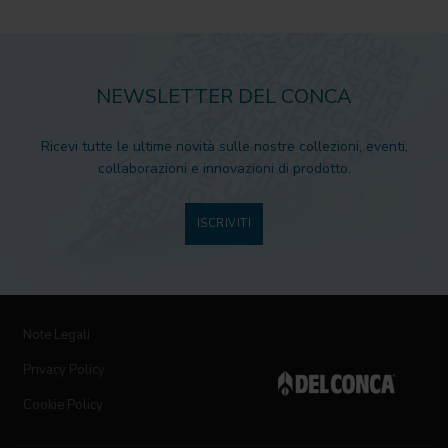
NEWSLETTER DEL CONCA
Ricevi tutte le ultime novità sulle nostre collezioni, eventi,
collaborazioni e innovazioni di prodotto.
ISCRIVITI
Note Legali
Privacy Policy
Cookie Policy