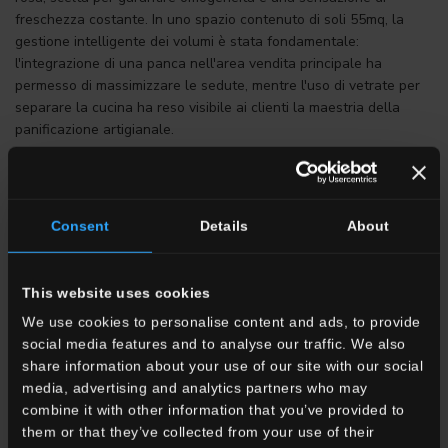
freschezza costante. In uno spazio contenuto di soli 55mq, la
gestione intelligente dei volumi è stata fondamentale:
l'integrazione di una panca nell'area vendita principale ha
permesso di massimizzare le sedute, mentre l'uso di vetrate per
separare la cucina ha reso visibile ai clienti la maestria della
panificazione artigianale.
Il Protagonista: La Collezione Frammenti di Faetano
Il punto di forza estetico e funzionale del locale è rappresentato
dalla pavimentazione, dove la collezione Frammenti di Faetano
Consent
Details
About
assume un ruolo centrale. Questa linea interpreta in chiave
moderna il fascino intramontabile del terrazzo veneziano, noto
anche come battuto veneziano, fondendo tradizione artigianale e
This website uses cookies
prestazioni tecniche del gres porcellanato.
We use cookies to personalise content and ads, to provide
"Piccole scaglie di marmo, cocci e vetro trovano nello spazio la
social media features and to analyse our traffic. We also
loro elegante composizione geometrica, creando un dialogo
share information about your use of our site with our social
visivo tra passato e futuro."
media, advertising and analytics partners who may
combine it with other information that you’ve provided to
La scelta della collezione Frammenti non è casuale: la sua
them or that they’ve collected from your use of their
texture ricca di dettagli materici si sposa armoniosamente con il