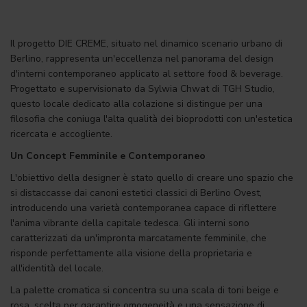
Il progetto DIE CREME, situato nel dinamico scenario urbano di
Berlino, rappresenta un'eccellenza nel panorama del design
d'interni contemporaneo applicato al settore food & beverage.
Progettato e supervisionato da Sylwia Chwat di TGH Studio,
questo locale dedicato alla colazione si distingue per una
filosofia che coniuga l'alta qualità dei bioprodotti con un'estetica
ricercata e accogliente.
Un Concept Femminile e Contemporaneo
L'obiettivo della designer è stato quello di creare uno spazio che
si distaccasse dai canoni estetici classici di Berlino Ovest,
introducendo una varietà contemporanea capace di riflettere
l'anima vibrante della capitale tedesca. Gli interni sono
caratterizzati da un'impronta marcatamente femminile, che
risponde perfettamente alla visione della proprietaria e
all'identità del locale.
La palette cromatica si concentra su una scala di toni beige e
rosa, scelta per garantire omogeneità e una sensazione di