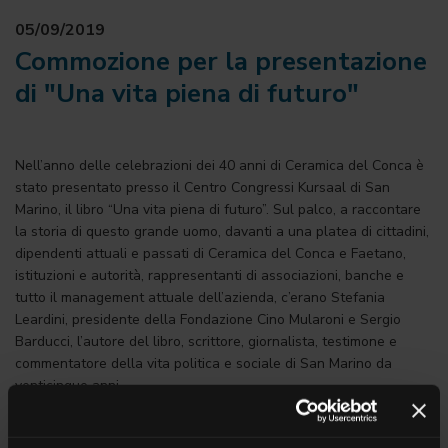
05/09/2019
Commozione per la presentazione
di "Una vita piena di futuro"
Nell’anno delle celebrazioni dei 40 anni di Ceramica del Conca è
stato presentato presso il Centro Congressi Kursaal di San
Marino, il libro “Una vita piena di futuro”. Sul palco, a raccontare
la storia di questo grande uomo, davanti a una platea di cittadini,
dipendenti attuali e passati di Ceramica del Conca e Faetano,
istituzioni e autorità, rappresentanti di associazioni, banche e
tutto il management attuale dell’azienda, c’erano Stefania
Leardini, presidente della Fondazione Cino Mularoni e Sergio
Barducci, l’autore del libro, scrittore, giornalista, testimone e
commentatore della vita politica e sociale di San Marino da
venticinque anni.
La storia è quella di un imprenditore ispirato e illuminato e di un
uomo, Cino Mularoni, che da bambino sognava di diventare un