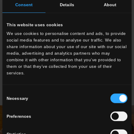
maestro di scuola come la sua mamma, ma gli eventi lo hanno
Consent
Details
About
costretto a cambiare strada. Un Capitano d’impresa che,
nonostante la fortuna raggiunta in America, ha deciso di rientrare
in patria e donare alla sua terra tutto quello che ha imparato
This website uses cookies
stando lì, in quelle terre dove si intravedeva già il futuro del
We use cookies to personalise content and ads, to provide
mondo. Cino ha voluto portare il futuro in Italia e a San Marino,
social media features and to analyse our traffic. We also
proprio dove è nato e cresciuto, dapprima fondando l’azienda
share information about your use of our site with our social
ICAR per la produzione del calcestruzzo preconfezionato poi
media, advertising and analytics partners who may
venduta al Gruppo Ferruzzi, successivamente rilevando
combine it with other information that you’ve provided to
un’azienda in crisi a San Clemente per dare vita, nel 1979, a
them or that they’ve collected from your use of their
Ceramica del Conca e poi dedicandosi alla crescita di Ceramica
services.
Faetano.
Consent
Necessary
Selection
Preferences