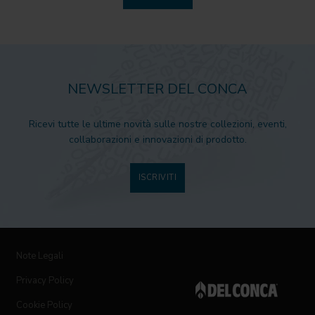
NEWSLETTER DEL CONCA
Ricevi tutte le ultime novità sulle nostre collezioni, eventi,
collaborazioni e innovazioni di prodotto.
ISCRIVITI
Note Legali
Privacy Policy
Cookie Policy