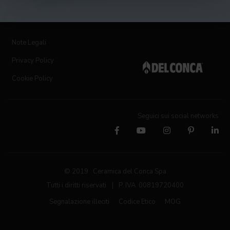
Note Legali
Privacy Policy
Cookie Policy
Seguici sui social networks
© 2019 Ceramica del Conca Spa
Tutti i diritti riservati
|
P. IVA 00819720400
Segnalazione illeciti
Codice Etico
MOG