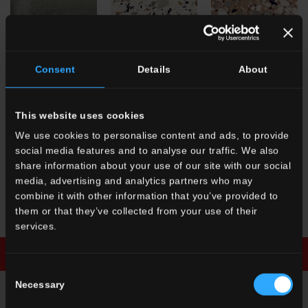
FR 4
Verde
FR 10
Bianco
FR 6
Terracotta
Micro/Macro
Micro/Macro
Consent
Details
About
This website uses cookies
We use cookies to personalise content and ads, to provide
social media features and to analyse our traffic. We also
share information about your use of our site with our social
FR 8
Nero
media, advertising and analytics partners who may
Micro/Macro
FR 2
Azzurro
combine it with other information that you’ve provided to
Micro/Macro
them or that they’ve collected from your use of their
services.
Scarica la brochure
Richiedi informazioni
Consent
Necessary
Selection