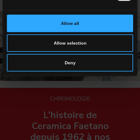
Allow all
Allow selection
Deny
CHRONOLOGIE
L’histoire de
Ceramica Faetano
depuis 1962 à nos