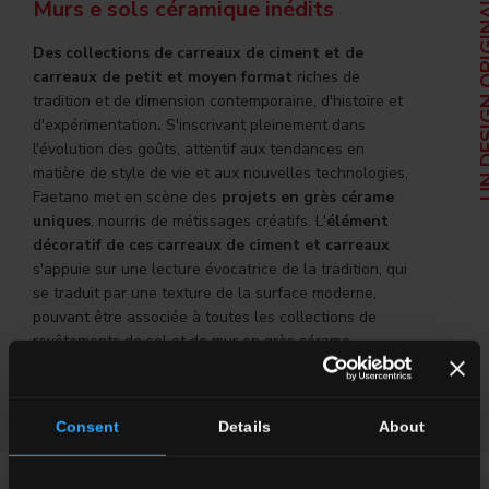
Murs e sols céramique inédits
UN DESIGN
Des collections de carreaux de ciment et de
carreaux de petit et moyen format
riches de
tradition et de dimension contemporaine, d'histoire et
d'expérimentation
.
S'inscrivant pleinement dans
l'évolution des goûts, attentif aux tendances en
matière de style de vie et aux nouvelles technologies,
Faetano met en scène des
projets en grès cérame
uniques
, nourris de métissages créatifs. L'
élément
décoratif de ces carreaux de ciment et carreaux
s'appuie sur une lecture évocatrice de la tradition, qui
se traduit par une texture de la surface moderne,
pouvant être associée à toutes les collections de
revêtements de sol et de mur en grès cérame.
DÉCOUVREZ LES COLLECTIONS
Consent
Details
About