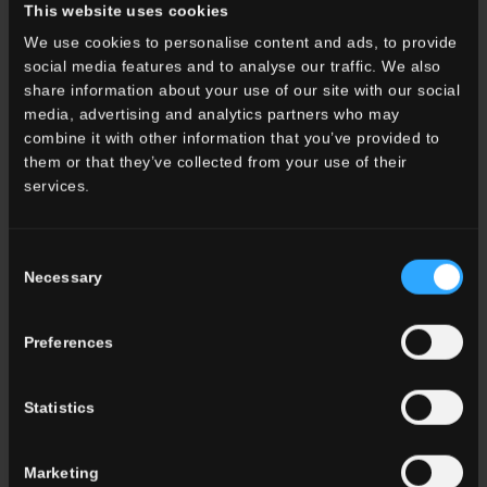
This website uses cookies
We use cookies to personalise content and ads, to provide
social media features and to analyse our traffic. We also
UN STYLE UNIQUE
Une interprétation contemporaine
share information about your use of our site with our social
de carreaux rétro
media, advertising and analytics partners who may
combine it with other information that you’ve provided to
Terrazzo vénitien, briques colorées et lumineuses,
them or that they’ve collected from your use of their
carreaux de ciment vintage, décors aux trames
services.
géométriques, carreaux floraux et murets aux
colorations poudrées. Forte d'une culture enracinée
dans une
longue tradition locale
appartenant au
Consent
territoire de Saint-Marin, Ceramica Faetano continue
Necessary
Selection
de réaliser des carreaux de sol et de mur en grès
cérame dotés d'une originalité et d'une autonomie
particulières. Elle redécouvre et traduit dans une
Preferences
veine contemporaine les détails de précieux objets
artisanaux et une
passion pour le « métier de la
Statistics
céramique »
sans interruption depuis 1962.
DÉCOUVREZ LES COLLECTIONS
Marketing