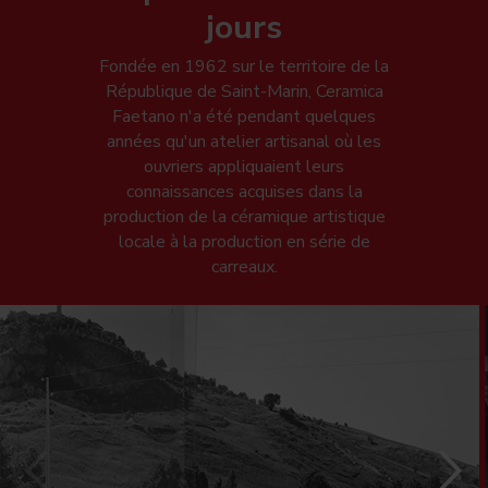
jours
Fondée en 1962 sur le territoire de la
République de Saint-Marin, Ceramica
Faetano n'a été pendant quelques
années qu'un atelier artisanal où les
ouvriers appliquaient leurs
connaissances acquises dans la
production de la céramique artistique
locale à la production en série de
carreaux.