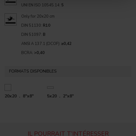
UNI EN ISO 10545.14:
5
Only for 20x20 cm
DIN 51130:
R10
DIN 51097:
B
ANSI A 137.1 (DCOF):
≥0,42
BCRA:
>0,40
FORMATS DISPONIBLES
20x20 . 8"x8"
5x20 . 2"x8"
IL POURRAIT T’INTÉRESSER