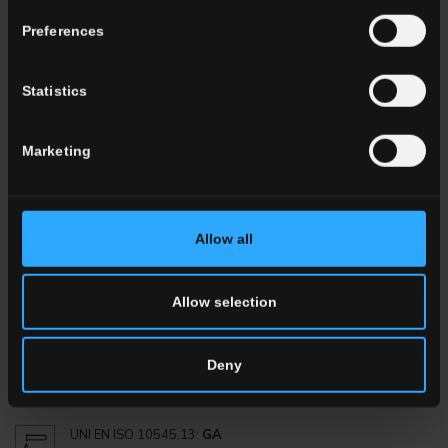
Preferences
CARACTERISTIQUES TECHNIQUES
Statistics
TG
Marketing
Grès cérame émaillé
Gruppo Bla UNI EN 14411_G
Allow all
LOW
Allow selection
8,5 mm
Deny
UNI EN ISO 10545.12:
RESISTANT
UNI EN ISO 10545.13:
GA