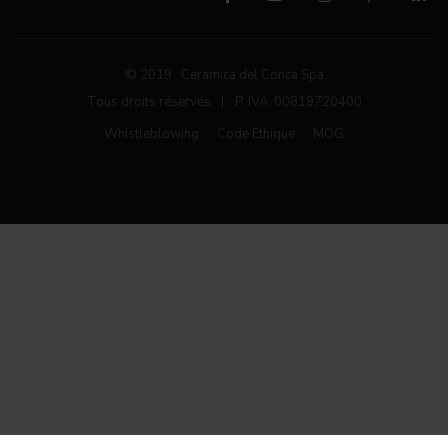
© 2019 Ceramica del Conca Spa
Tous droits réservés
|
P. IVA 00819720400
Whistleblowing
Code Ethique
MOG