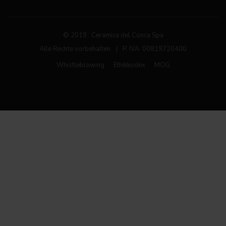
© 2019 Ceramica del Conca Spa
Alle Rechte vorbehalten
|
P. IVA 00819720400
Whistleblowing
Ethikkodex
MOG