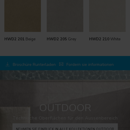
HWD2 201
Beige
HWD2 205
Grey
HWD2 210
White
Broschüre Runterladen
Fordern sie informationen
OUTDOOR
Technische Oberflächen für den Aussenbereich
NEHMEN SIE EINBLICK IN ALLE KOLLEKTIONEN OUTDOOR