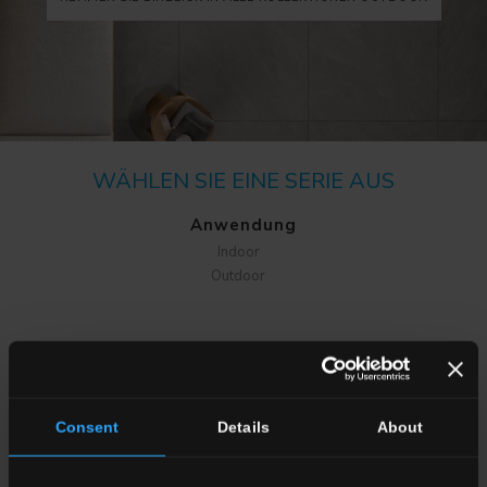
WÄHLEN SIE EINE SERIE AUS
Anwendung
Indoor
Outdoor
Consent
Details
About
Wohnraum
Esszimmere