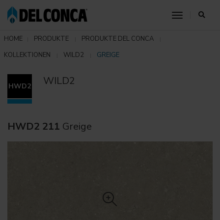
toggle nav
HOME
PRODUKTE
PRODUKTE DEL CONCA
KOLLEKTIONEN
WILD2
GREIGE
WILD2
HWD2
HWD2 211
Greige