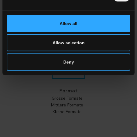
Effekt
MARMOROPTIK
Allow all
Stein
Holzoptik
Beton
Allow selection
Metall
Tonfliesen
Deny
ALLE OPTIKEN
Format
Grosse Formate
Mittlere Formate
Kleine Formate