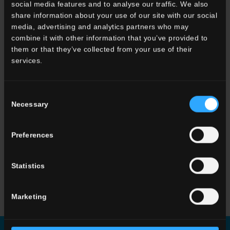
social media features and to analyse our traffic. We also
share information about your use of our site with our social
33x120 . 13"x48"
media, advertising and analytics partners who may
G3WD11RGS12
Gradone
combine it with other information that you’ve provided to
Angolare SX HWD 11
them or that they’ve collected from your use of their
Rett.
services.
ALTRI COLORI DELLA COLLEZIONE
Consent
Necessary
Selection
Preferences
Statistics
HWD 01
Beige
HWD 05
Grey
HWD 10
White
Marketing