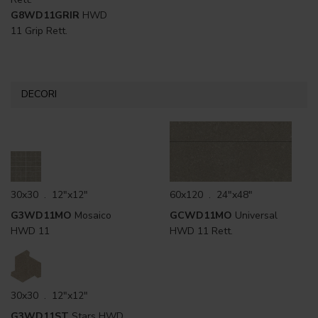
G8WD11GRIR
HWD
11 Grip Rett.
DECORI
30x30 . 12"x12"
60x120 . 24"x48"
G3WD11MO
Mosaico
GCWD11MO
Universal
HWD 11
HWD 11 Rett.
30x30 . 12"x12"
G3WD11ST
Stars HWD