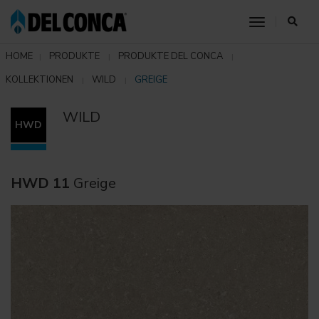
toggle nav
HOME
PRODUKTE
PRODUKTE DEL CONCA
KOLLEKTIONEN
WILD
GREIGE
WILD
HWD
HWD 11
Greige