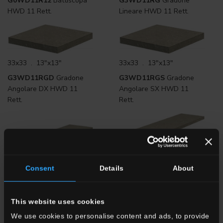
G0WD11R12
Battiscopa
G3WD11RG
Gradone
HWD 11 Rett.
Lineare HWD 11 Rett.
33x33 . 13"x13"
33x33 . 13"x13"
G3WD11RGD
Gradone
G3WD11RGS
Gradone
Angolare DX HWD 11
Angolare SX HWD 11
Rett.
Rett.
33x120 . 13"x48"
33x120 . 13"x48"
G3WD11RGD12
Gradone
Consent
Details
About
G3WD11RG12
Gradone
Angolare DX HWD 11
Lineare HWD 11 Rett.
Rett.
This website uses cookies
We use cookies to personalise content and ads, to provide