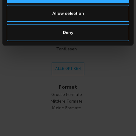
Effekt
Allow selection
MARMOROPTIK
Stein
Holzoptik
Deny
Beton
Metall
Tonfliesen
ALLE OPTIKEN
Format
Grosse Formate
Mittlere Formate
Kleine Formate