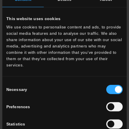
This website uses cookies
33x120 . 13"x48"
33x120 . 13"x48"
We use cookies to personalise content and ads, to provide
social media features and to analyse our traffic. We also
G3LA05RGD12
Gradone
G3LA05RGS12
Gradone
share information about your use of our site with our social
Angolare DX HLA 5 Rett.
Angolare SX HLA 5 Rett.
media, advertising and analytics partners who may
combine it with other information that you’ve provided to
them or that they’ve collected from your use of their
ALTRI COLORI DELLA COLLEZIONE
services.
Consent
Necessary
Selection
Preferences
HLA 10
Bianco
HLA 1
Beige
HLA 3
Naturale
Statistics