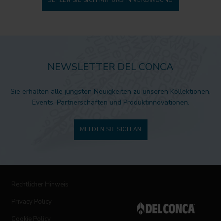
SETZEN SIE SICH MIT UNS IN VERBINDUNG
NEWSLETTER DEL CONCA
Sie erhalten alle jüngsten Neuigkeiten zu unseren Kollektionen,
Events, Partnerschaften und Produktinnovationen.
MELDEN SIE SICH AN
Rechtlicher Hinweis
Privacy Policy
Cookie Policy