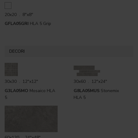
20x20 . 8"x8"
GFLA05GRI
HLA 5 Grip
DECORI
30x30 . 12"x12"
30x60 . 12"x24"
G3LA05MO
Mosaico HLA
G8LA05MUS
Stonemix
5
HLA 5
60x120 . 24"x48"