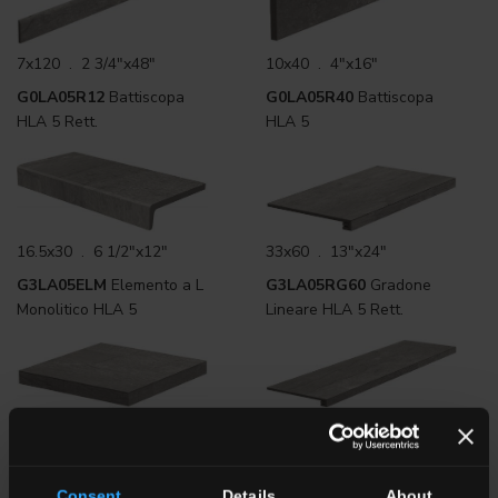
7x120 . 2 3/4"x48"
10x40 . 4"x16"
G0LA05R12
Battiscopa
G0LA05R40
Battiscopa
HLA 5 Rett.
HLA 5
16.5x30 . 6 1/2"x12"
33x60 . 13"x24"
G3LA05ELM
Elemento a L
G3LA05RG60
Gradone
Monolitico HLA 5
Lineare HLA 5 Rett.
33x33 . 13"x13"
33x120 . 13"x48"
G3LA05RGA
Gradone
G3LA05RG12
Gradone
Angolare HLA 5 Rett.
Lineare HLA 5 Rett.
Consent
Details
About