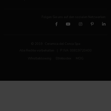
Folgen Sie uns auf den sozialen Netzwerken
© 2019 Ceramica del Conca Spa
Alle Rechte vorbehalten
|
P. IVA 00819720400
Whistleblowing
Ethikkodex
MOG