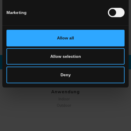
Marketing
HLA 8
Antracite
Allow all
Allow selection
Broschüre Runterladen
Fordern sie informationen
Deny
WÄHLEN SIE EINE SERIE AUS
Anwendung
Indoor
Outdoor