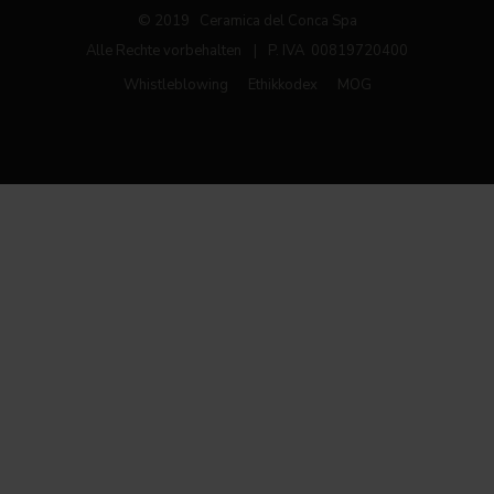
© 2019 Ceramica del Conca Spa
Alle Rechte vorbehalten
|
P. IVA 00819720400
Whistleblowing
Ethikkodex
MOG