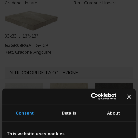
Gradone Lineare
Rett. Gradone Lineare
33x33 . 13"x13"
G3GR09RGA
HGR 09
Rett. Gradone Angolare
ALTRI COLORI DELLA COLLEZIONE
Consent
Details
About
HGR 10
Bianco
HGR 1
Beige
HGR 8
Nero
This website uses cookies