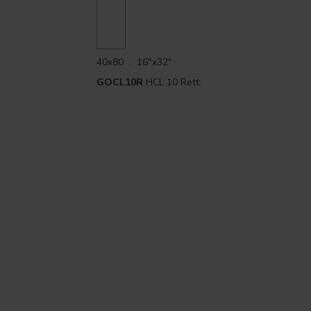
40x80 . 16"x32"
GOCL10R
HCL 10 Rett.