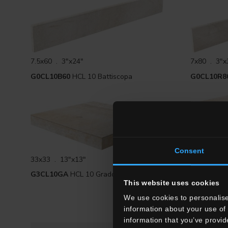
7.5x60 . 3"x24"
7x80 . 3"x
G0CL10B60
HCL 10 Battiscopa
G0CL10R8
33x33 . 13
Consent
33x33 . 13"x13"
G3CL10R
G3CL10GA
HCL 10 Gradone Angolare
Angolare
This website uses cookies
We use cookies to personalise
information about your use of 
information that you’ve provid