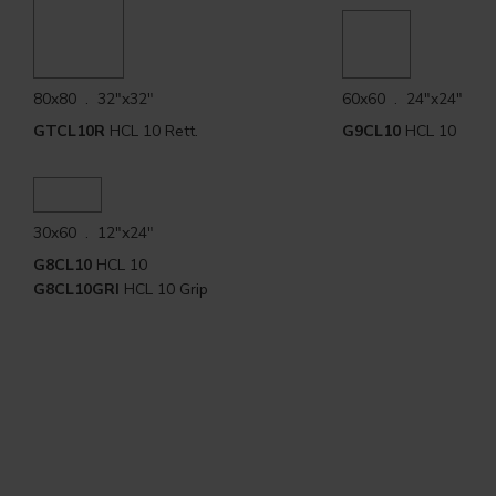
80x80 . 32"x32"
60x60 . 24"x24"
GTCL10R
HCL 10 Rett.
G9CL10
HCL 10
30x60 . 12"x24"
G8CL10
HCL 10
G8CL10GRI
HCL 10 Grip