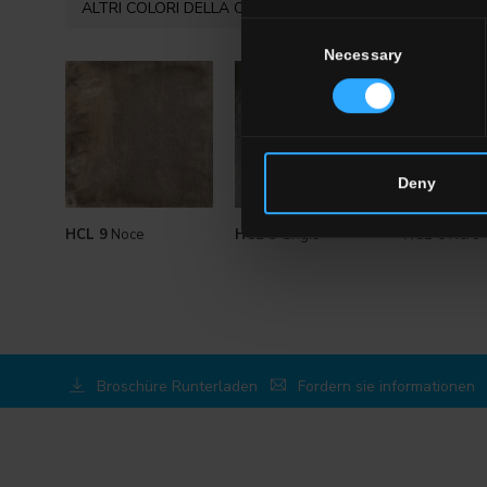
ALTRI COLORI DELLA COLLEZIONE
Consent
Necessary
Selection
Deny
HCL 9
Noce
HCL 5
Grigio
HCL 8
Nero
Broschüre Runterladen
Fordern sie informationen