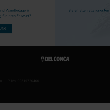
 und Wandbelägen?
Sie erhalten alle jüngsten
g für Ihren Entwurf?
DUNG
en
|
P. IVA 00819720400