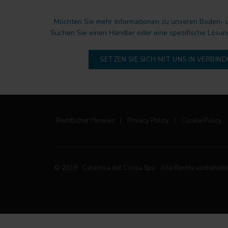
Möchten Sie mehr Informationen zu unseren Boden-
Suchen Sie einen Händler oder eine spezifische Lösun
SETZEN SIE SICH MIT UNS IN VERBIN
Rechtlicher Hinweis
|
Privacy Policy
|
Cookie Policy
© 2019 Ceramica del Conca Spa
Alle Rechte vorbehalt