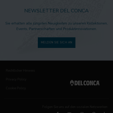
NEWSLETTER DEL CONCA
Sie erhalten alle jüngsten Neuigkeiten zu unseren Kollektionen,
Events, Partnerschaften und Produktinnovationen.
MELDEN SIE SICH AN
Rechtlicher Hinweis
Privacy Policy
Cookie Policy
Folgen Sie uns auf den sozialen Netzwerken