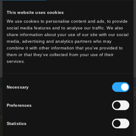
This website uses cookies
Verfügbare Größen
We use cookies to personalise content and ads, to provide
social media features and to analyse our traffic. We also
share information about your use of our site with our social
media, advertising and analytics partners who may
combine it with other information that you’ve provided to
60x60 . 24"x24"
them or that they’ve collected from your use of their
services.
Consent
Necessary
Selection
Preferences
OUTDOOR
Statistics
Technische Oberflächen für den Aussenbereich