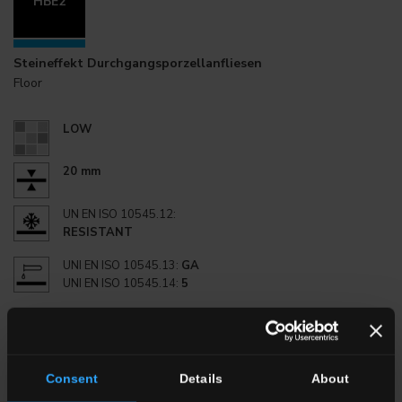
HBE2
Steineffekt Durchgangsporzellanfliesen
Floor
LOW
20 mm
UN EN ISO 10545.12:
RESISTANT
UNI EN ISO 10545.13:
GA
UNI EN ISO 10545.14:
5
EN 16165 Annex B:
R11
EN 16165 Annex A:
C
ANSI A 326.3:2022
(DCOF):
≥0,60
Consent
Details
About
BCRA:
>0,40