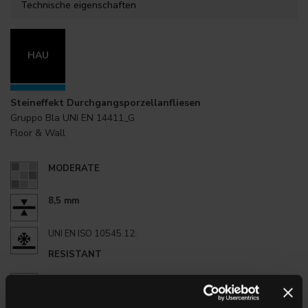
Technische eigenschaften
HAU
Steineffekt Durchgangsporzellanfliesen
Gruppo Bla UNI EN 14411_G
Floor & Wall
MODERATE
8,5 mm
UNI EN ISO 10545.12:
RESISTANT
UNI EN ISO 10545.13:
GA
UNI EN ISO 10545.14:
5