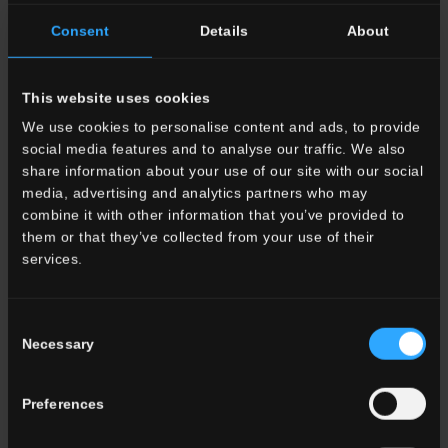
EN 16165
Consent
Details
About
Annex B:
R10
EN 16165
Annex A:
B
This website uses cookies
ANSI A326.3:2022
(DCOF):
≥0,42
We use cookies to personalise content and ads, to provide
BCRA:
>0,40
social media features and to analyse our traffic. We also
share information about your use of our site with our social
media, advertising and analytics partners who may
Verfügbare Größen
combine it with other information that you’ve provided to
them or that they’ve collected from your use of their
services.
Consent
Necessary
Selection
120x120 . 48"x48"
80x80 . 32"x32"
Preferences