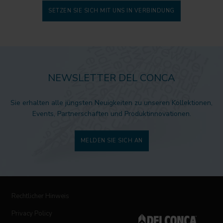
SETZEN SIE SICH MIT UNS IN VERBINDUNG
NEWSLETTER DEL CONCA
Sie erhalten alle jüngsten Neuigkeiten zu unseren Kollektionen,
Events, Partnerschaften und Produktinnovationen.
MELDEN SIE SICH AN
Rechtlicher Hinweis
Privacy Policy