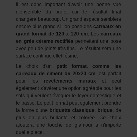
Il est donc important d'avoir une bonne vue
d'ensemble du projet car le résultat final
changera beaucoup. Un grand espace semblera
encore plus grand si l'on pose des
carreaux en
grand format de 120 x 120 cm.
Les
carreaux
en grès cérame rectifiés
permettent une pose
avec peu de joints très fins. Le résultat sera une
surface continue effet résine.
Le choix d'un
petit format, comme les
carreaux de ciment de 20x20 cm
, est parfait
pour les
revêtements muraux
et peut
également s'avérer une option agréable pour les
sols qui veulent évoquer le foyer domestique et
le passé. Le petit format peut également prendre
la forme d'une
briquette classique
,
brique
, de
plus en plus brillante et colorée. Ce choix
ajoutera une touche de glamour à n'importe
quelle pièce.