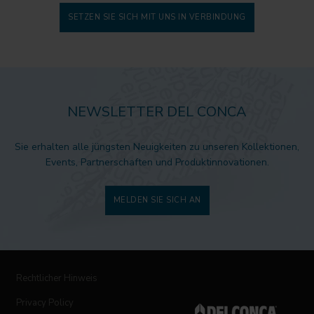
SETZEN SIE SICH MIT UNS IN VERBINDUNG
NEWSLETTER DEL CONCA
Sie erhalten alle jüngsten Neuigkeiten zu unseren Kollektionen,
Events, Partnerschaften und Produktinnovationen.
MELDEN SIE SICH AN
Rechtlicher Hinweis
Privacy Policy