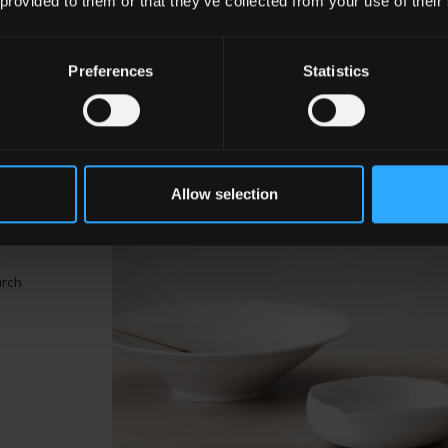
 provided to them or that they’ve collected from your use of their
Preferences
Statistics
m
Allow selection
r
urch