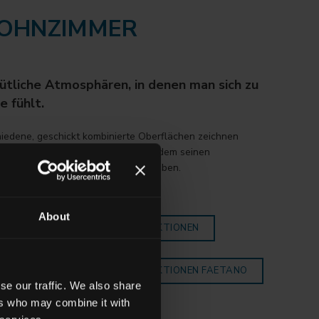
OHNZIMMER
tliche Atmosphären, in denen man sich zu
e fühlt.
iedene, geschickt kombinierte Oberflächen zeichnen
 die den Geschmack treffen, um jedem seinen
lichsten und originellsten Stil zu geben.
About
HMEN SIE EINBLICK IN ALLE KOLLEKTIONEN
HMEN SIE EINBLICK IN ALLE KOLLEKTIONEN FAETANO
se our traffic. We also share
ers who may combine it with