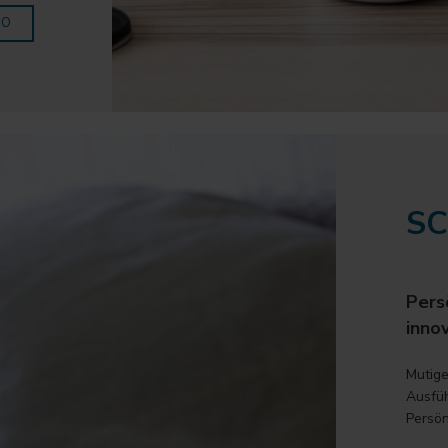
NO
SC
Persö
inno
Mutige
Ausfüh
Persön