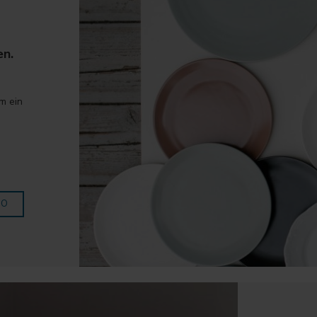
n.
m ein
NO