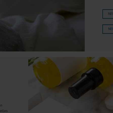
NE
NE
en
elles