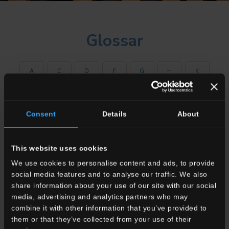
Glossar
A
C
D
F
G
H
K
M
O
P
R
S
V
W
Consent
Details
About
This website uses cookies
Alle anzeigen
We use cookies to personalise content and ads, to provide
Oberflächen-Finish
social media features and to analyse our traffic. We also
Das Finish der Fliesenoberfläche entsteht durch verschiedenen
share information about your use of our site with our social
Verarbeitungsverfahren, je nachdem, welcher ästhetische Effekt
media, advertising and analytics partners who may
gewünscht ist.
combine it with other information that you’ve provided to
Das natürliche Finish ist beispielsweise das am meisten
them or that they’ve collected from your use of their