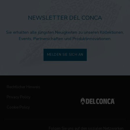
NEWSLETTER DEL CONCA
Sie erhalten alle jüngsten Neuigkeiten zu unseren Kollektionen,
Events, Partnerschaften und Produktinnovationen.
MELDEN SIE SICH AN
Rechtlicher Hinweis
Privacy Policy
Cookie Policy
Folgen Sie uns auf den sozialen Netzwerken