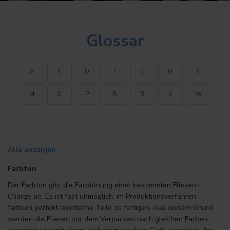
Glossar
A
C
D
F
G
H
K
M
O
P
R
S
V
W
Alle anzeigen
Farbton
Der Farbton gibt die Farbtönung einer bestimmten Fliesen-
Charge an. Es ist fast unmöglich, im Produktionsverfahren
farblich perfekt identische Teile zu fertigen. Aus diesem Grund
werden die Fliesen vor dem Verpacken nach gleichen Farben