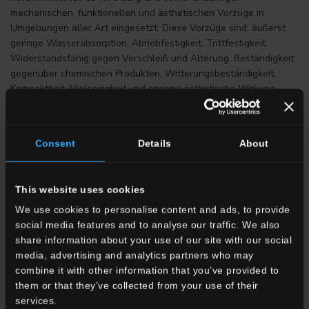
mechanischen, funktionellen und ästhetischen Vorzüge in
Umgebungen aller Art eingesetzt. Diese Vorzüge sind: äußerst
geringe Wasserabsorption, Abriebfestigkeit, Trittfestigkeit,
Widerstandsfähig gegen Verschleiß und Alterung, Beständigkeit
gegenüber chemischen Produkten, Witterungsbeständigkeit,
Kompaktheit, Vielseitigkeit und enorme ästhetische Wirkung.
Flachrelief
Technik, die auch für die Erstellung von Bodenbelägen und
Consent
Details
About
Verkleidungen verwendet wird und die ermöglicht, einen 3D-
Effekt zu erzielen durch Texturen auf verschiedenen Ebenen,
ähnliche denen, die in Naturmaterialien wie Stein oder Holz
This website uses cookies
vorhanden sind. Ceramica del Conca setzt eine innovative
We use cookies to personalise content and ads, to provide
Technologie namens Dinamika ein; diese Technologie garantiert
social media features and to analyse our traffic. We also
eine perfekte Übereinstimmung zwischen dem Muster und der
share information about your use of our site with our social
Struktur der Fliese und erzeugt so eine extrem realistische
media, advertising and analytics partners who may
Flachrelief-Optik, ganz so, als wäre die Oberfläche im Laufe der
combine it with other information that you’ve provided to
Zeit durch die natürliche Erosion geformt worden.
them or that they’ve collected from your use of their
services.