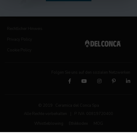
Rechtlicher Hinweis
Privacy Policy
Cookie Policy
Folgen Sie uns auf den sozialen Netzwerken
© 2019 Ceramica del Conca Spa
Alle Rechte vorbehalten
|
P. IVA 00819720400
Whistleblowing
Ethikkodex
MOG