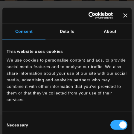
Glossar
Consent
Details
About
A
C
D
F
G
H
K
This website uses cookies
M
O
P
R
S
V
W
We use cookies to personalise content and ads, to provide
social media features and to analyse our traffic. We also
share information about your use of our site with our social
media, advertising and analytics partners who may
combine it with other information that you’ve provided to
Alle anzeigen
them or that they’ve collected from your use of their
Nessun Risultato Trovato
services.
Consent
Necessary
Selection
FORDERN SIE INFORMATIONEN